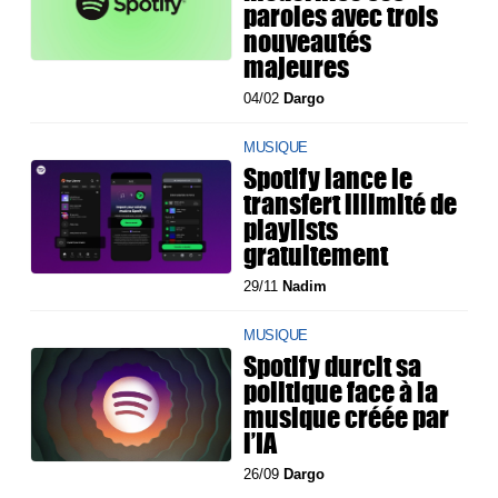
paroles avec trois
nouveautés
majeures
04/02
Dargo
MUSIQUE
Spotify lance le
transfert illimité de
playlists
gratuitement
29/11
Nadim
MUSIQUE
Spotify durcit sa
politique face à la
musique créée par
l’IA
26/09
Dargo