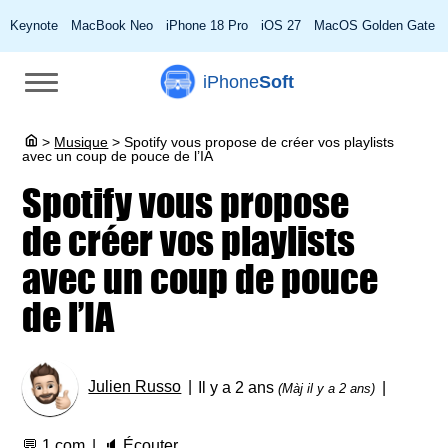
Keynote
MacBook Neo
iPhone 18 Pro
iOS 27
MacOS Golden Gate
iPhone
Soft
>
Musique
>
Spotify vous propose de créer vos playlists
avec un coup de pouce de l’IA
Spotify vous propose
de créer vos playlists
avec un coup de pouce
de l’IA
Julien Russo
Il y a 2 ans
(Màj il y a 2 ans)
💬
1 com
🔈
Écouter