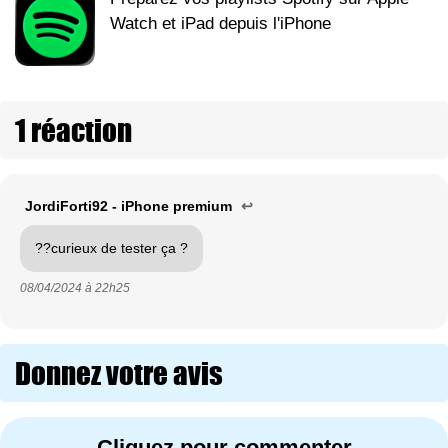
Watch et iPad depuis l'iPhone
1 réaction
JordiForti92 - iPhone premium
↩
??curieux de tester ça ?
08/04/2024 à
22h25
Donnez votre avis
Cliquez pour commenter