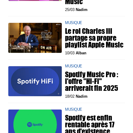
Music
25/03
Nadim
MUSIQUE
Le roi Charles III
partage sa propre
playlist Apple Music
10/03
Alban
MUSIQUE
Spotify Music Pro :
l'offre "Hi-Fi"
arriverait fin 2025
18/02
Nadim
MUSIQUE
Spotify est enfin
rentable après 17
ans d'existence