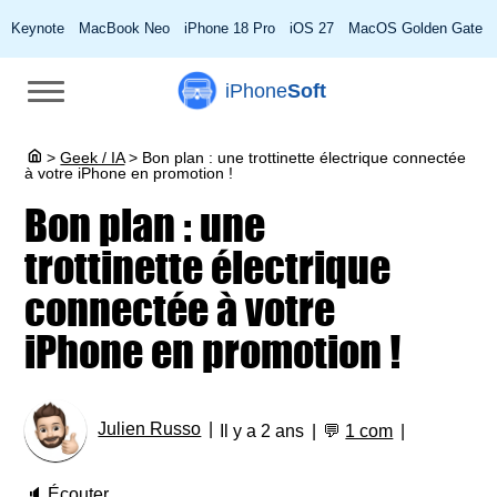
Keynote
MacBook Neo
iPhone 18 Pro
iOS 27
MacOS Golden Gate
iPhone
Soft
>
Geek / IA
>
Bon plan : une trottinette électrique connectée
à votre iPhone en promotion !
Bon plan : une
trottinette électrique
connectée à votre
iPhone en promotion !
Julien Russo
Il y a 2 ans
💬
1 com
🔈
Écouter