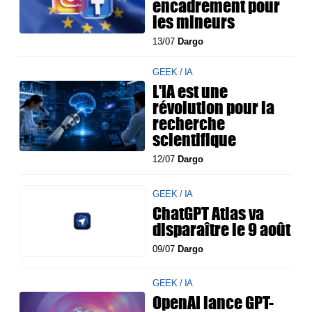
encadrement pour
les mineurs
13/07
Dargo
GEEK / IA
L'IA est une
révolution pour la
recherche
scientifique
12/07
Dargo
GEEK / IA
ChatGPT Atlas va
disparaître le 9 août
09/07
Dargo
GEEK / IA
OpenAI lance GPT-