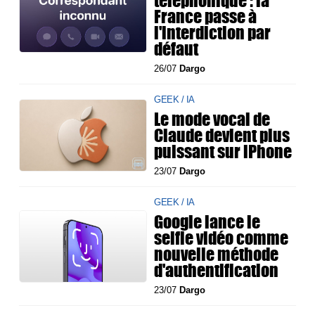
téléphonique : la
France passe à
l'interdiction par
défaut
26/07
Dargo
GEEK / IA
Le mode vocal de
Claude devient plus
puissant sur iPhone
23/07
Dargo
GEEK / IA
Google lance le
selfie vidéo comme
nouvelle méthode
d'authentification
23/07
Dargo