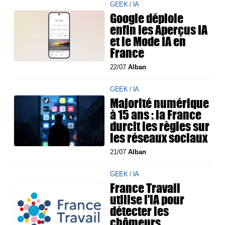
GEEK / IA
Google déploie
enfin les Aperçus IA
et le Mode IA en
France
22/07
Alban
GEEK / IA
Majorité numérique
à 15 ans : la France
durcit les règles sur
les réseaux sociaux
21/07
Alban
GEEK / IA
France Travail
utilise l'IA pour
détecter les
chômeurs