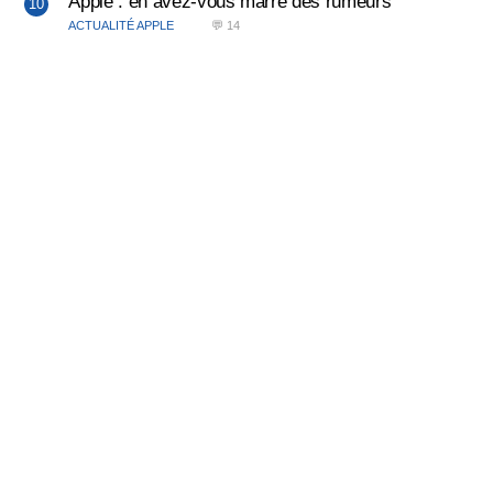
Apple : en avez-vous marre des rumeurs
ACTUALITÉ APPLE
💬 14