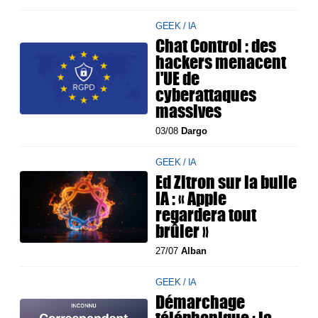
GEEK / IA
Chat Control : des
hackers menacent
l'UE de
cyberattaques
massives
03/08
Dargo
GEEK / IA
Ed Zitron sur la bulle
IA : « Apple
regardera tout
brûler »
27/07
Alban
GEEK / IA
Démarchage