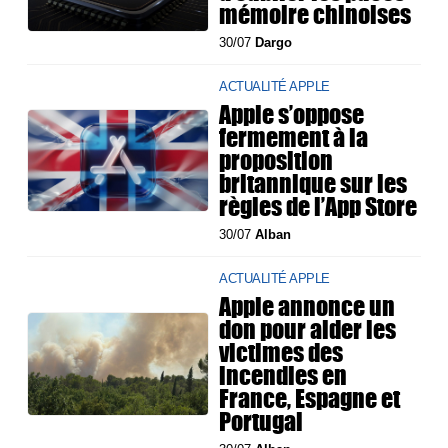
mémoire chinoises
30/07
Dargo
ACTUALITÉ APPLE
Apple s’oppose
fermement à la
proposition
britannique sur les
règles de l’App Store
30/07
Alban
ACTUALITÉ APPLE
Apple annonce un
don pour aider les
victimes des
incendies en
France, Espagne et
Portugal