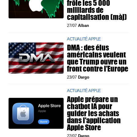
frôle les 5 000
milliards de
capitalisation (màj)
27/07
Alban
ACTUALITÉ APPLE
DMA : des élus
américains veulent
que Trump ouvre un
front contre l'Europe
23/07
Dargo
ACTUALITÉ APPLE
Apple prépare un
chatbot IA pour
guider les achats
dans l'application
Apple Store
22/07
Dargo