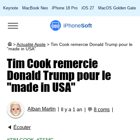
Keynote
MacBook Neo
iPhone 18 Pro
iOS 27
MacOS Golden Gate
iPhone
Soft
>
Actualité Apple
>
Tim Cook remercie Donald Trump pour le
"made in USA"
Tim Cook remercie
Donald Trump pour le
"made in USA"
Alban Martin
Il y a 1 an
💬
8 coms
🔈
Écouter