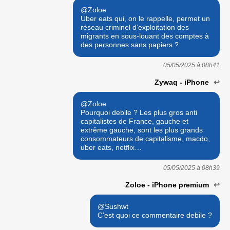
@Zoloe
Uber eats qui, on le rappelle, permet un
réseau criminel d’exploitation des
migrants en sous-louant des comptes à
des personnes sans papiers ?
05/05/2025 à
08h41
Zywaq - iPhone
↩
@Zoloe
Pourquoi debile ? Les plus gros anti
capitalistes de France, gauche et
extrême gauche, sont les plus grands
consommateurs de capitalisme, macdo,
uber eats, netflix…
05/05/2025 à
08h39
Zoloe - iPhone premium
↩
@Sushwt
C’est quoi ce commentaire debile ?