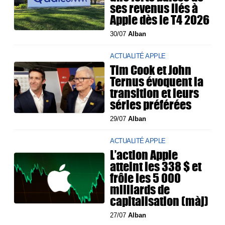
ses revenus liés à
Apple dès le T4 2026
30/07
Alban
ACTUALITÉ APPLE
Tim Cook et John
Ternus évoquent la
transition et leurs
séries préférées
29/07
Alban
ACTUALITÉ APPLE
L’action Apple
atteint les 338 $ et
frôle les 5 000
milliards de
capitalisation (màj)
27/07
Alban