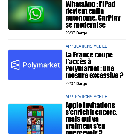
WhatsApp : l'iPad
devient enfin
autonome, CarPlay
se modernise
23/07
Dargo
APPLICATIONS MOBILE
La France coupe
l'accès à
Polymarket : une
mesure excessive ?
22/07
Dargo
APPLICATIONS MOBILE
Apple Invitations
s'enrichit encore,
mais qui va
vraiment s'en
apercevoir ?