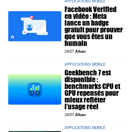
APPLICATIONS MOBILE
Facebook Verified
en vidéo : Meta
lance un badge
gratuit pour prouver
que vous êtes un
humain
24/07
Alban
APPLICATIONS MOBILE
Geekbench 7 est
disponible :
benchmarks CPU et
GPU repensés pour
mieux refléter
l’usage réel
24/07
Alban
APPLICATIONS MOBILE