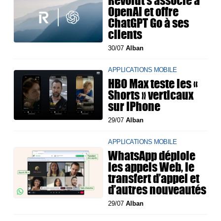
Revolut s’associe à
OpenAI et offre
ChatGPT Go à ses
clients
30/07
Alban
APPLICATIONS MOBILE
HBO Max teste les «
Shorts » verticaux
sur iPhone
29/07
Alban
APPLICATIONS MOBILE
WhatsApp déploie
les appels Web, le
transfert d’appel et
d’autres nouveautés
29/07
Alban