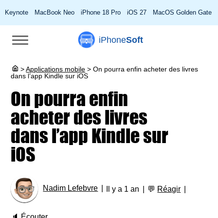
Keynote
MacBook Neo
iPhone 18 Pro
iOS 27
MacOS Golden Gate
iPhone
Soft
>
Applications mobile
>
On pourra enfin acheter des livres
dans l’app Kindle sur iOS
On pourra enfin
acheter des livres
dans l’app Kindle sur
iOS
Nadim Lefebvre
Il y a 1 an
💬
Réagir
🔈
Écouter