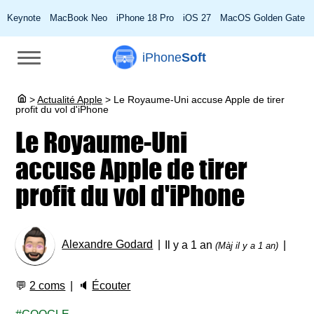
Keynote
MacBook Neo
iPhone 18 Pro
iOS 27
MacOS Golden Gate
iPhone
Soft
>
Actualité Apple
>
Le Royaume-Uni accuse Apple de tirer
profit du vol d'iPhone
Le Royaume-Uni
accuse Apple de tirer
profit du vol d'iPhone
Alexandre Godard
Il y a 1 an
(Màj il y a 1 an)
💬
2 coms
🔈
Écouter