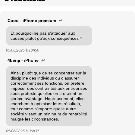
Cooo - iPhone premium
↩
Et pourquoi ne pas s’attaquer aux
causes plutôt qu’aux conséquences ?
05/06/2025 à
10h50
4benji - iPhone
↩
Ainsi, plutôt que de se concentrer sur la
discipline des individus ou d’assurer
correctement ses fonctions, on préfère
imposer des contraintes aux entreprises
sous prétexte qu’elles en tireraient un
certain avantage. Heureusement, elles
cherchent à optimiser leurs résultats,
tout comme n’importe quelle autre
société visant un minimum de rentabilité
malgré les circonstances.
05/06/2025 à
06h37