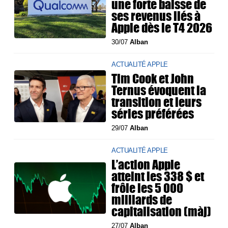
une forte baisse de
ses revenus liés à
Apple dès le T4 2026
30/07
Alban
ACTUALITÉ APPLE
Tim Cook et John
Ternus évoquent la
transition et leurs
séries préférées
29/07
Alban
ACTUALITÉ APPLE
L’action Apple
atteint les 338 $ et
frôle les 5 000
milliards de
capitalisation (màj)
27/07
Alban