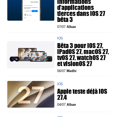
informations
d’applications
tierces dans iOS 27
bêta 3
07/07
Alban
IOS
Bêta 3 pour iOS 27,
iPadOS 27, macOS 27,
tvOS 27, watchOS 27
et visionOS 27
06/07
Medhi
IOS
Apple teste déjà iOS
27.4
04/07
Alban