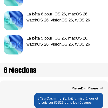
La bêta 6 pour iOS 26, macOS 26,
watchOS 26, visionOS 26, tvOS 26
La bêta 5 pour iOS 26, macOS 26,
watchOS 26, visionOS 26, tvOS 26
6 réactions
PierreD - iPhone
↩
@SarQasm moi j’ai fait la mise à jour et
je suis sur iOS26 dans les réglages