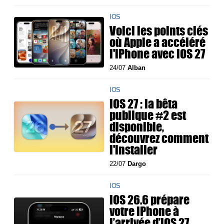
IOS
Voici les points clés
où Apple a accéléré
l'iPhone avec iOS 27
24/07
Alban
IOS
iOS 27 : la bêta
publique #2 est
disponible,
découvrez comment
l'installer
22/07
Dargo
IOS
iOS 26.6 prépare
votre iPhone à
l’arrivée d’iOS 27