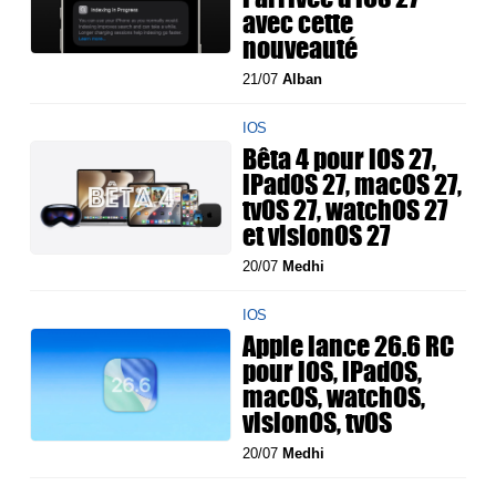
avec cette
nouveauté
21/07
Alban
IOS
Bêta 4 pour iOS 27,
iPadOS 27, macOS 27,
tvOS 27, watchOS 27
et visionOS 27
20/07
Medhi
IOS
Apple lance 26.6 RC
pour iOS, iPadOS,
macOS, watchOS,
visionOS, tvOS
20/07
Medhi