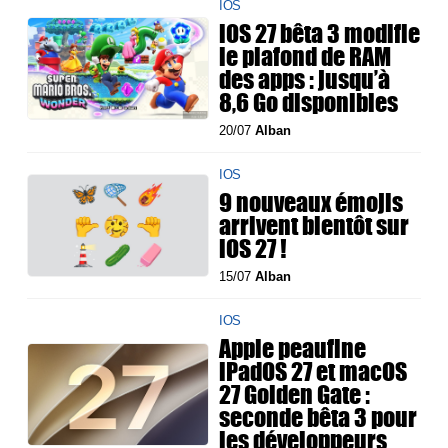
IOS
iOS 27 bêta 3 modifie
le plafond de RAM
des apps : jusqu’à
8,6 Go disponibles
20/07
Alban
IOS
9 nouveaux émojis
arrivent bientôt sur
iOS 27 !
15/07
Alban
IOS
Apple peaufine
iPadOS 27 et macOS
27 Golden Gate :
seconde bêta 3 pour
les développeurs