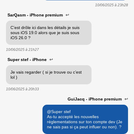
10/06/2025 à
23h28
SarQasm - iPhone premium
↩
C’est drôle ici dans les détails je suis
sous iOS 19.0 alors que je suis sous
iOS 26.0 ?
10/06/2025 à
21h27
Super stef - iPhone
↩
Je vais regarder ( si je trouve ou c’est
lol )
10/06/2025 à
20h33
GuiJacq - iPhone premium
↩
@Super stef
As-tu accepté les nouvelles
réglementations sur ton compte dev (Je
ne sais pas si ça peut influer ou non). ?