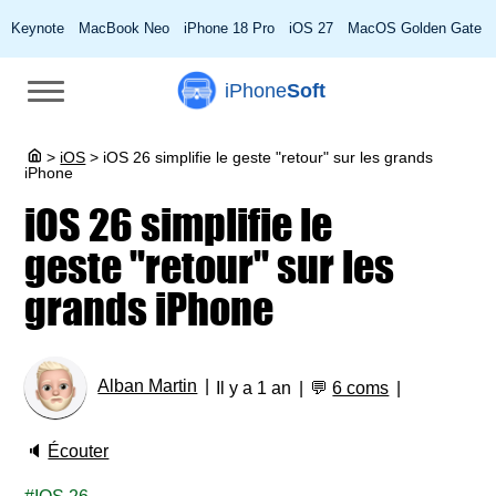
Keynote
MacBook Neo
iPhone 18 Pro
iOS 27
MacOS Golden Gate
iPhone
Soft
>
iOS
>
iOS 26 simplifie le geste "retour" sur les grands
iPhone
iOS 26 simplifie le
geste "retour" sur les
grands iPhone
Alban Martin
Il y a 1 an
💬
6 coms
🔈
Écouter