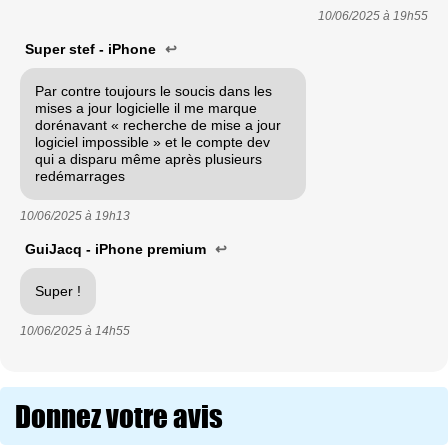
10/06/2025 à
19h55
Super stef - iPhone
↩
Par contre toujours le soucis dans les
mises a jour logicielle il me marque
dorénavant « recherche de mise a jour
logiciel impossible » et le compte dev
qui a disparu même après plusieurs
redémarrages
10/06/2025 à
19h13
GuiJacq - iPhone premium
↩
Super !
10/06/2025 à
14h55
Donnez votre avis