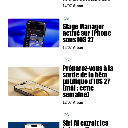
14/07
Alban
IOS
Stage Manager
activé sur iPhone
sous iOS 27
13/07
Alban
IOS
Préparez-vous à la
sortie de la bêta
publique d'iOS 27
(màj : cette
semaine)
12/07
Alban
IOS
Siri AI extrait les