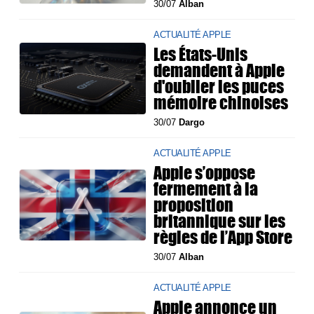
30/07
Alban
ACTUALITÉ APPLE
Les États-Unis
demandent à Apple
d'oublier les puces
mémoire chinoises
30/07
Dargo
ACTUALITÉ APPLE
Apple s’oppose
fermement à la
proposition
britannique sur les
règles de l’App Store
30/07
Alban
ACTUALITÉ APPLE
Apple annonce un