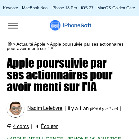
Keynote
MacBook Neo
iPhone 18 Pro
iOS 27
MacOS Golden Gate
iPhone
Soft
>
Actualité Apple
>
Apple poursuivie par ses actionnaires
pour avoir menti sur l'IA
Apple poursuivie par
ses actionnaires pour
avoir menti sur l'IA
Nadim Lefebvre
Il y a 1 an
(Màj il y a 1 an)
💬
4 coms
🔈
Écouter