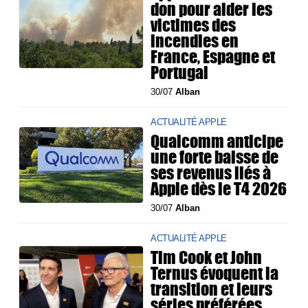
don pour aider les
victimes des
incendies en
France, Espagne et
Portugal
30/07
Alban
ACTUALITÉ APPLE
Qualcomm anticipe
une forte baisse de
ses revenus liés à
Apple dès le T4 2026
30/07
Alban
ACTUALITÉ APPLE
Tim Cook et John
Ternus évoquent la
transition et leurs
séries préférées