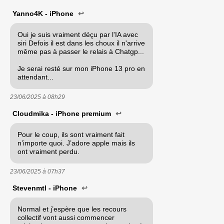
Yanno4K - iPhone
↩
Oui je suis vraiment déçu par l'IA avec
siri Defois il est dans les choux il n'arrive
même pas à passer le relais à Chatgp...
Je serai resté sur mon iPhone 13 pro en
attendant...
23/06/2025 à
08h29
Cloudmika - iPhone premium
↩
Pour le coup, ils sont vraiment fait
n’importe quoi. J’adore apple mais ils
ont vraiment perdu.
23/06/2025 à
07h37
Stevenmtl - iPhone
↩
Normal et j’espère que les recours
collectif vont aussi commencer