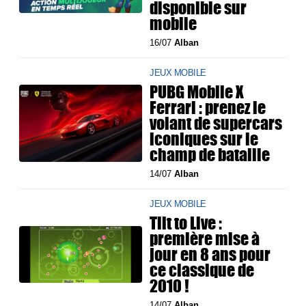
disponible sur
mobile
16/07
Alban
JEUX MOBILE
PUBG Mobile X
Ferrari : prenez le
volant de supercars
iconiques sur le
champ de bataille
14/07
Alban
JEUX MOBILE
Tilt to Live :
première mise à
jour en 8 ans pour
ce classique de
2010 !
14/07
Alban