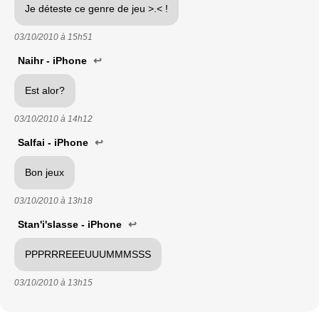
Je déteste ce genre de jeu >.< !
03/10/2010 à
15h51
Naihr - iPhone
↩
Est alor?
03/10/2010 à
14h12
Salfai - iPhone
↩
Bon jeux
03/10/2010 à
13h18
Stan'i'slasse - iPhone
↩
PPPRRREEEUUUMMMSSS
03/10/2010 à
13h15