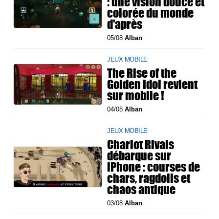
: une vision douce et
colorée du monde
d'après
05/08
Alban
JEUX MOBILE
The Rise of the
Golden Idol revient
sur mobile !
04/08
Alban
JEUX MOBILE
Chariot Rivals
débarque sur
iPhone : courses de
chars, ragdolls et
chaos antique
03/08
Alban