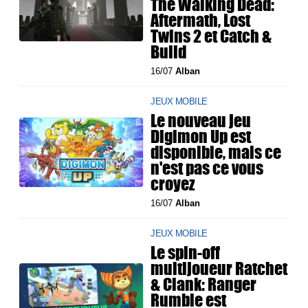
The Walking Dead:
Aftermath, Lost
Twins 2 et Catch &
Build
16/07
Alban
JEUX MOBILE
Le nouveau jeu
Digimon Up est
disponible, mais ce
n'est pas ce vous
croyez
16/07
Alban
JEUX MOBILE
Le spin-off
multijoueur Ratchet
& Clank: Ranger
Rumble est