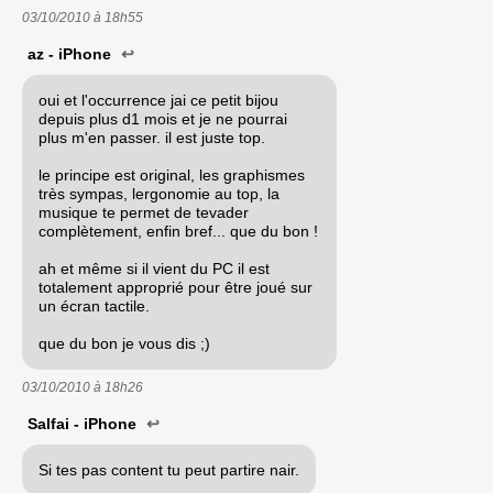
03/10/2010 à
18h55
az - iPhone
↩
oui et l'occurrence jai ce petit bijou
depuis plus d1 mois et je ne pourrai
plus m'en passer. il est juste top.
le principe est original, les graphismes
très sympas, lergonomie au top, la
musique te permet de tevader
complètement, enfin bref... que du bon !
ah et même si il vient du PC il est
totalement approprié pour être joué sur
un écran tactile.
que du bon je vous dis ;)
03/10/2010 à
18h26
Salfai - iPhone
↩
Si tes pas content tu peut partire nair.