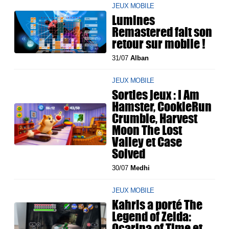
JEUX MOBILE
Lumines
Remastered fait son
retour sur mobile !
31/07
Alban
JEUX MOBILE
Sorties jeux : I Am
Hamster, CookieRun
Crumble, Harvest
Moon The Lost
Valley et Case
Solved
30/07
Medhi
JEUX MOBILE
Kahris a porté The
Legend of Zelda:
Ocarina of Time et