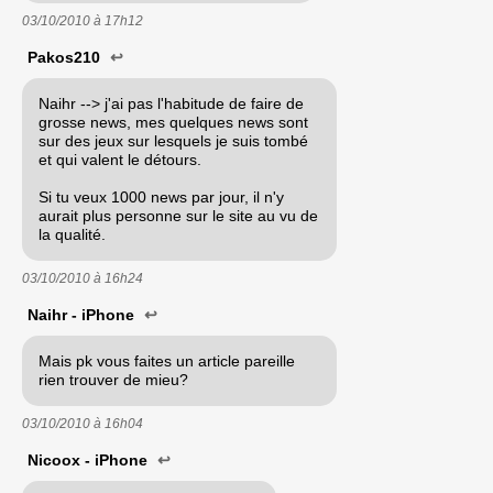
03/10/2010 à
17h12
Pakos210
↩
Naihr --> j'ai pas l'habitude de faire de
grosse news, mes quelques news sont
sur des jeux sur lesquels je suis tombé
et qui valent le détours.
Si tu veux 1000 news par jour, il n'y
aurait plus personne sur le site au vu de
la qualité.
03/10/2010 à
16h24
Naihr - iPhone
↩
Mais pk vous faites un article pareille
rien trouver de mieu?
03/10/2010 à
16h04
Nicoox - iPhone
↩