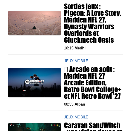
Sorties jeux :
Pigeon: A Love Story,
Madden NFL 27,
Dynasty Warriors
Overlords et
Cluckmech Oasis
10:15
Medhi
JEUX MOBILE
 Arcade en août :
Madden NFL 27
Arcade Edition,
Retro Bowl College+
et NFL Retro Bowl '27
08:55
Alban
JEUX MOBILE
Caravan SandWitch