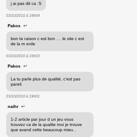
j ai pas dit ca :S
03/10/2010 à
19h04
Pakos
↩
bon ta raison c est bon .... le site c est
de la m erde
03/10/2010 à
19h03
Pakos
↩
La tu parle plus de qualité, c'est pas
pareil.
03/10/2010 à
19h01
naihr
↩
1-2 article par jour d un jeu vous
trouvez ca de la qualite moi je trouve
que avand cette beaucoup mieu...