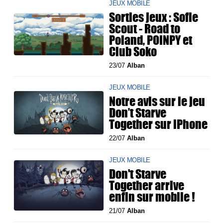
JEUX MOBILE
Sorties jeux : Sofie
Scout - Road to
Poland, POINPY et
Club Soko
23/07
Alban
JEUX MOBILE
Notre avis sur le jeu
Don’t Starve
Together sur iPhone
22/07
Alban
JEUX MOBILE
Don't Starve
Together arrive
enfin sur mobile !
21/07
Alban