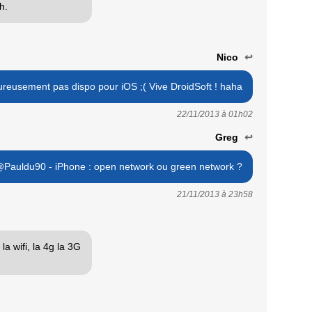
h.
Nico
↩
eusement pas dispo pour iOS ;( Vive DroidSoft ! haha
22/11/2013 à
01h02
Greg
↩
Pauldu90 - iPhone : open network ou green network ?
21/11/2013 à
23h58
a wifi, la 4g la 3G