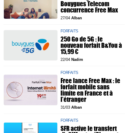
Bouygues Telecom
concurrence Free Max
27/04
Alban
FORFAITS
250 Go de 5G : le
nouveau forfait B&You à
15,99 €
22/04
Nadim
FORFAITS
Free lance Free Max : le
forfait mobile sans
limite en France et à
l’étranger
31/03
Alban
FORFAITS
SFR active le transfert