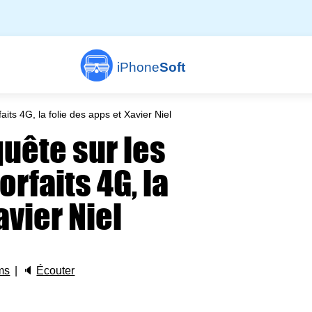
iPhone
Soft
ts 4G, la folie des apps et Xavier Niel
uête sur les
rfaits 4G, la
avier Niel
ms
🔈
Écouter