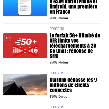
d'eSIM entre iPhone et
Android, une première
en France
20/03
Nadim
FORFAITS
Le forfait 5G+ illimité de
SFR limite vos
téléchargements à 20
Go (màj : réponse de
SFR)
25/02
Nadim
FORFAITS
Starlink dépasse les 9
millions de clients
connectés
13/02
Dargo
FORFAITS