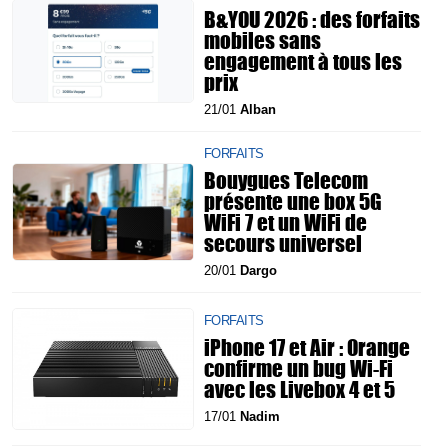
B&YOU 2026 : des forfaits
mobiles sans
engagement à tous les
prix
21/01
Alban
FORFAITS
Bouygues Telecom
présente une box 5G
WiFi 7 et un WiFi de
secours universel
20/01
Dargo
FORFAITS
iPhone 17 et Air : Orange
confirme un bug Wi-Fi
avec les Livebox 4 et 5
17/01
Nadim