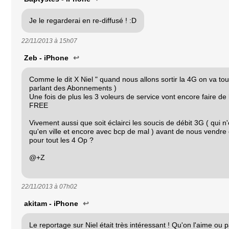
Je le regarderai en re-diffusé ! :D
22/11/2013 à
15h07
Zeb - iPhone
↩
Comme le dit X Niel " quand nous allons sortir la 4G on va tout
parlant des Abonnements )
Une fois de plus les 3 voleurs de service vont encore faire de 
FREE
Vivement aussi que soit éclairci les soucis de débit 3G ( qui n
qu'en ville et encore avec bcp de mal ) avant de nous vendre 
pour tout les 4 Op ?
@+Z
22/11/2013 à
07h02
akitam - iPhone
↩
Le reportage sur Niel était très intéressant ! Qu'on l'aime ou 