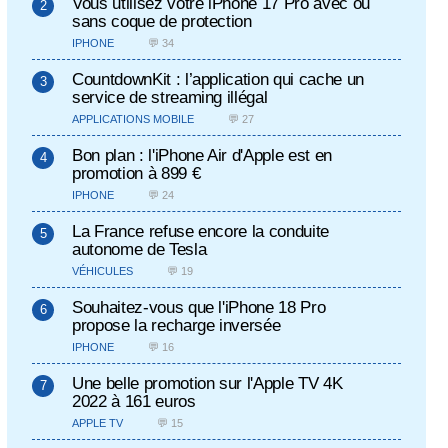
Vous utilisez votre iPhone 17 Pro avec ou
sans coque de protection
IPHONE
💬 34
CountdownKit : l’application qui cache un
service de streaming illégal
APPLICATIONS MOBILE
💬 27
Bon plan : l'iPhone Air d'Apple est en
promotion à 899 €
IPHONE
💬 24
La France refuse encore la conduite
autonome de Tesla
VÉHICULES
💬 19
Souhaitez-vous que l'iPhone 18 Pro
propose la recharge inversée
IPHONE
💬 16
Une belle promotion sur l'Apple TV 4K
2022 à 161 euros
APPLE TV
💬 15