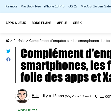
Keynote
MacBook Neo
iPhone 18 Pro
iOS 27
MacOS Golden Gate
APPS & JEUX
BONS PLANS
APPLE
GEEK
>
Forfaits
>
Complément d'enquête sur les smartphones, les forfai
Complément d'enq
smartphones, les fo
folie des apps et X
Eric
Il y a 13 ans
💬
11 co
(Màj il y a 13 ans)
APPLE TV