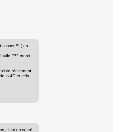
 casser !!! ( en
l'huile ??? merci
'existe réellement
de la 4G et cela
pas, c'est un sacré