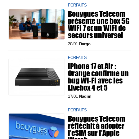
FORFAITS
Bouygues Telecom
présente une box 5G
WiFi 7 et un WiFi de
secours universel
20/01
Dargo
FORFAITS
iPhone 17 et Air :
Orange confirme un
bug Wi-Fi avec les
Livebox 4 et 5
17/01
Nadim
FORFAITS
Bouygues Telecom
réfléchit à adopter
l'eSIM sur l'Apple