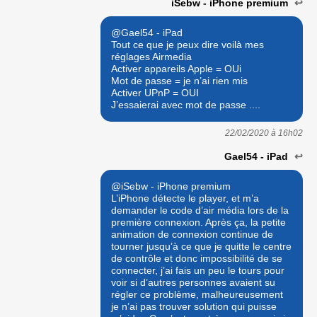
iSebw - iPhone premium
↩
@Gael54 - iPad
Tout ce que je peux dire voilà mes
réglages Airmedia
Activer appareils Apple = OUi
Mot de passe = je n’ai rien mis
Activer UPnP = OUI
J’essaierai avec mot de passe ....
22/02/2020 à
16h02
Gael54 - iPad
↩
@iSebw - iPhone premium
L’iPhone détecte le player, et m’a
demander le code d’air média lors de la
première connexion. Après ça, la petite
animation de connexion continue de
tourner jusqu’à ce que je quitte le centre
de contrôle et donc impossibilité de se
connecter, j’ai fais un peu le tours pour
voir si d’autres personnes avaient su
régler ce problème, malheureusement
je n’ai pas trouver solution qui puisse