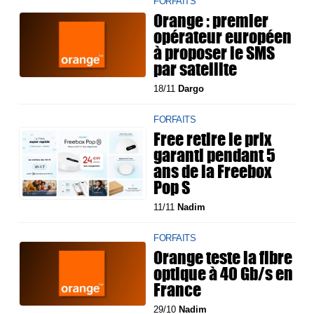
FORFAITS
Orange : premier
opérateur européen
à proposer le SMS
par satellite
18/11
Dargo
FORFAITS
Free retire le prix
garanti pendant 5
ans de la Freebox
Pop S
11/11
Nadim
FORFAITS
Orange teste la fibre
optique à 40 Gb/s en
France
29/10
Nadim