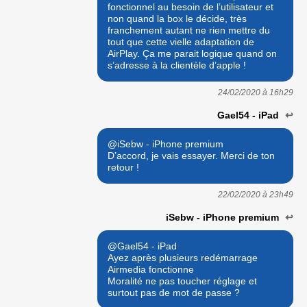
fonctionnel au besoin de l’utilisateur et
non quand la box le décide, très
franchement autant ne rien mettre du
tout que cette vielle adaptation de
AirPlay. Ça me parait logique quand on
s’adresse à la clientèle d’apple !
24/02/2020 à
16h29
Gael54 - iPad
↩
@iSebw - iPhone premium
D’accord, je vais essayer. Merci de ton
retour !
22/02/2020 à
23h49
iSebw - iPhone premium
↩
@Gael54 - iPad
Ayez après plusieurs redémarrage
Airmedia fonctionne
Moralité ne pas toucher réglage et
surtout pas de mot de passe ?