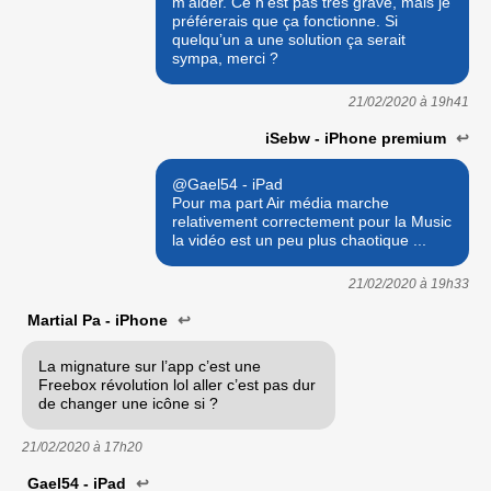
m’aider. Ce n’est pas très grave, mais je
préférerais que ça fonctionne. Si
quelqu’un a une solution ça serait
sympa, merci ?
21/02/2020 à
19h41
iSebw - iPhone premium
↩
@Gael54 - iPad
Pour ma part Air média marche
relativement correctement pour la Music
la vidéo est un peu plus chaotique ...
21/02/2020 à
19h33
Martial Pa - iPhone
↩
La mignature sur l’app c’est une
Freebox révolution lol aller c’est pas dur
de changer une icône si ?
21/02/2020 à
17h20
Gael54 - iPad
↩