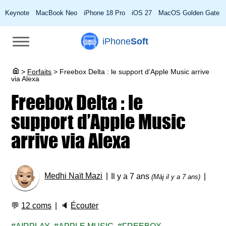
Keynote
MacBook Neo
iPhone 18 Pro
iOS 27
MacOS Golden Gate
iPhone
Soft
>
Forfaits
>
Freebox Delta : le support d’Apple Music arrive
via Alexa
Freebox Delta : le
support d’Apple Music
arrive via Alexa
Medhi Naït Mazi
Il y a 7 ans
(Màj il y a 7 ans)
💬
12 coms
🔈
Écouter