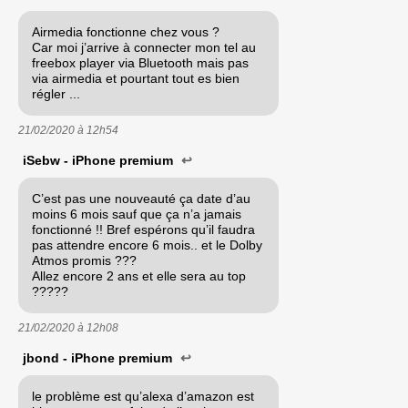
Airmedia fonctionne chez vous ?
Car moi j’arrive à connecter mon tel au
freebox player via Bluetooth mais pas
via airmedia et pourtant tout es bien
régler ...
21/02/2020 à
12h54
iSebw - iPhone premium
↩
C’est pas une nouveauté ça date d’au
moins 6 mois sauf que ça n’a jamais
fonctionné !! Bref espérons qu’il faudra
pas attendre encore 6 mois.. et le Dolby
Atmos promis ???
Allez encore 2 ans et elle sera au top
?????
21/02/2020 à
12h08
jbond - iPhone premium
↩
le problème est qu’alexa d’amazon est