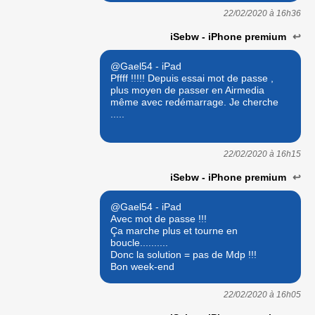
22/02/2020 à
16h36
iSebw - iPhone premium
↩
@Gael54 - iPad
Pffff !!!!! Depuis essai mot de passe ,
plus moyen de passer en Airmedia
même avec redémarrage. Je cherche
.....
22/02/2020 à
16h15
iSebw - iPhone premium
↩
@Gael54 - iPad
Avec mot de passe !!!
Ça marche plus et tourne en
boucle..........
Donc la solution = pas de Mdp !!!
Bon week-end
22/02/2020 à
16h05