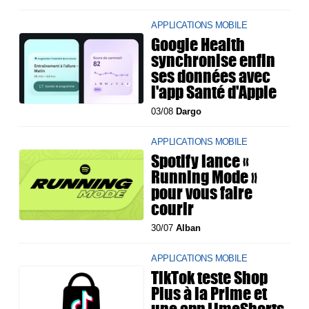
APPLICATIONS MOBILE
Google Health
synchronise enfin
ses données avec
l'app Santé d'Apple
03/08
Dargo
APPLICATIONS MOBILE
Spotify lance «
Running Mode »
pour vous faire
courir
30/07
Alban
APPLICATIONS MOBILE
TikTok teste Shop
Plus à la Prime et