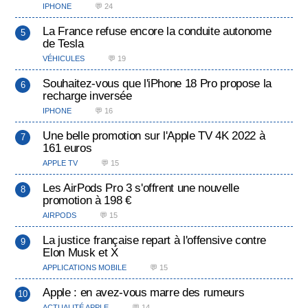
IPHONE
💬 24
La France refuse encore la conduite autonome
de Tesla
VÉHICULES
💬 19
Souhaitez-vous que l'iPhone 18 Pro propose la
recharge inversée
IPHONE
💬 16
Une belle promotion sur l'Apple TV 4K 2022 à
161 euros
APPLE TV
💬 15
Les AirPods Pro 3 s'offrent une nouvelle
promotion à 198 €
AIRPODS
💬 15
La justice française repart à l'offensive contre
Elon Musk et X
APPLICATIONS MOBILE
💬 15
Apple : en avez-vous marre des rumeurs
ACTUALITÉ APPLE
💬 14