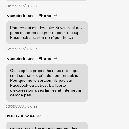
14/06/2020 à
13h27
vampirehilare - iPhone
↩
Pour ce qui est des fake News c’est aux
gens de se renseigner et pour le coup
Facebook a raison de répondre ça.
12/06/2020 à
07h35
vampirehilare - iPhone
↩
Oui stop les propos haineux etc… qui
sont coupables pénalement en public.
Pourquoi ne le seraient-ils pas sur
Facebook ou autres. La liberté
d’expression à ses limites et Internet ni
déroge pas.
12/06/2020 à
07h33
N103 - iPhone
↩
ne pas ouvrir Facebook pendant des