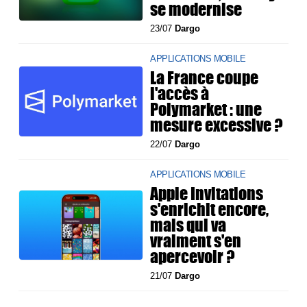
se modernise
23/07
Dargo
APPLICATIONS MOBILE
La France coupe
l'accès à
Polymarket : une
mesure excessive ?
22/07
Dargo
APPLICATIONS MOBILE
Apple Invitations
s'enrichit encore,
mais qui va
vraiment s'en
apercevoir ?
21/07
Dargo