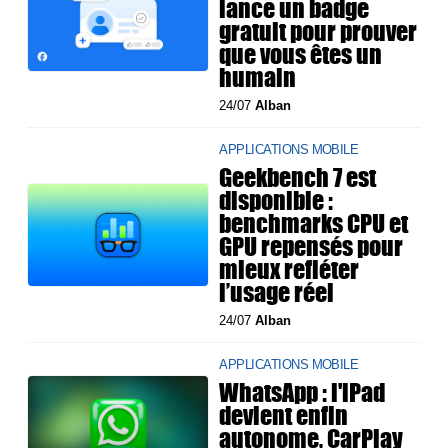
lance un badge
gratuit pour prouver
que vous êtes un
humain
24/07
Alban
APPLICATIONS MOBILE
Geekbench 7 est
disponible :
benchmarks CPU et
GPU repensés pour
mieux refléter
l’usage réel
24/07
Alban
APPLICATIONS MOBILE
WhatsApp : l'iPad
devient enfin
autonome, CarPlay