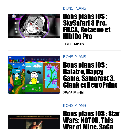
BONS PLANS
Bons plans iOS :
SkySafari 8 Pro,
FILCA, Rotaeno et
HibiDo Pro
10/06
Alban
BONS PLANS
Bons plans iOS :
Balatro, Happy
Game, Samorost 3,
Clank et RetroPaint
25/05
Medhi
BONS PLANS
Bons plans iOS : Star
Wars: KOTOR, This
War of Mine, SaGa