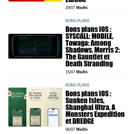
29/07
Medhi
BONS PLANS
Bons plans iOS :
SYSCALL: MOBILE,
Towaga: Among
Shadows, Morris 2:
The Gauntlet et
Death Stranding
15/07
Medhi
BONS PLANS
Bons plans iOS :
Sunken Isles,
Shanghai Ultra, A
Monsters Expedition
et DREDGE
06/07
Medhi