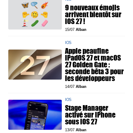
9 nouveaux émojis
arrivent bientôt sur
iOS 27 !
15/07
Alban
IOS
Apple peaufine
iPadOS 27 et macOS
27 Golden Gate :
seconde bêta 3 pour
les développeurs
14/07
Alban
IOS
Stage Manager
activé sur iPhone
sous iOS 27
13/07
Alban