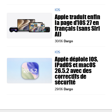
IOS
Apple traduit enfin
la page d'iOS 27 en
français (sans Siri
AI)
30/06
Dargo
IOS
Apple déploie iOS,
iPadOS et macOS
26.5.2 avec des
correctifs de
sécurité
29/06
Dargo