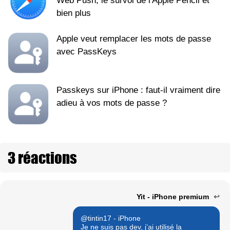
Web Push, le survol de l'Apple Pencil et
bien plus
Apple veut remplacer les mots de passe
avec PassKeys
Passkeys sur iPhone : faut-il vraiment dire
adieu à vos mots de passe ?
3 réactions
Yit - iPhone premium
↩
@tintin17 - iPhone
Je ne suis pas dev, j’ai utilisé la