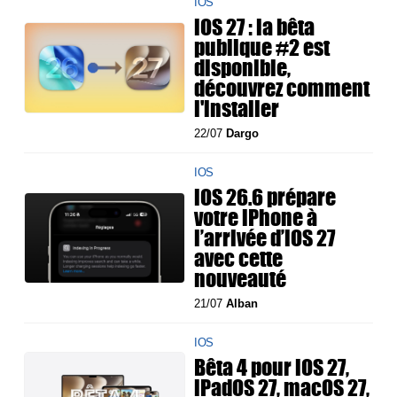
IOS
iOS 27 : la bêta
publique #2 est
disponible,
découvrez comment
l'installer
22/07
Dargo
IOS
iOS 26.6 prépare
votre iPhone à
l’arrivée d’iOS 27
avec cette
nouveauté
21/07
Alban
IOS
Bêta 4 pour iOS 27,
iPadOS 27, macOS 27,