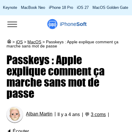
Keynote
MacBook Neo
iPhone 18 Pro
iOS 27
MacOS Golden Gate
iPhone
Soft
>
iOS
>
MacOS
>
Passkeys : Apple explique comment ça
marche sans mot de passe
Passkeys : Apple
explique comment ça
marche sans mot de
passe
Alban Martin
Il y a 4 ans
💬
3 coms
🔈
Écouter