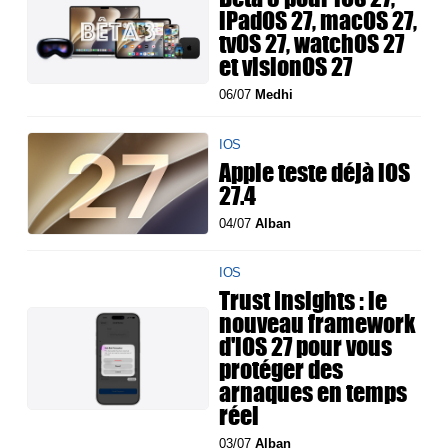
iPadOS 27, macOS 27,
tvOS 27, watchOS 27
et visionOS 27
06/07
Medhi
IOS
Apple teste déjà iOS
27.4
04/07
Alban
IOS
Trust Insights : le
nouveau framework
d'iOS 27 pour vous
protéger des
arnaques en temps
réel
03/07
Alban