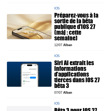
IOS
Préparez-vous à la
sortie de la bêta
publique d'iOS 27
(màj : cette
semaine)
12/07
Alban
IOS
Siri AI extrait les
informations
d’applications
tierces dans iOS 27
bêta 3
07/07
Alban
IOS
Bêta 3 pour iOS 27,