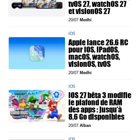
tvOS 27, watchOS 27
et visionOS 27
20/07
Medhi
IOS
Apple lance 26.6 RC
pour iOS, iPadOS,
macOS, watchOS,
visionOS, tvOS
20/07
Medhi
IOS
iOS 27 bêta 3 modifie
le plafond de RAM
des apps : jusqu’à
8,6 Go disponibles
20/07
Alban
IOS