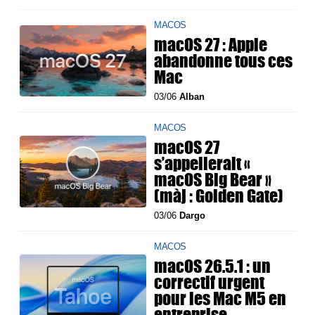
MACOS
macOS 27 : Apple
abandonne tous ces
Mac
03/06
Alban
MACOS
macOS 27
s’appellerait «
macOS Big Bear »
(màj : Golden Gate)
03/06
Dargo
MACOS
macOS 26.5.1 : un
correctif urgent
pour les Mac M5 en
entreprise