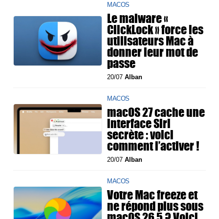
MACOS
Le malware «
ClickLock » force les
utilisateurs Mac à
donner leur mot de
passe
20/07
Alban
MACOS
macOS 27 cache une
interface Siri
secrète : voici
comment l’activer !
20/07
Alban
MACOS
Votre Mac freeze et
ne répond plus sous
macOS 26.5 ? Voici