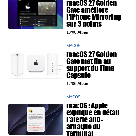
macOS 27 Golden
Gate améliore
l'iPhone Mirroring
sur 3 points
18/06
Alban
MACOS
macOS 27 Golden
Gate met fin au
support du Time
Capsule
17/06
Alban
MACOS
macOS : Apple
explique en détail
l’alerte anti-
arnaque du
Terminal