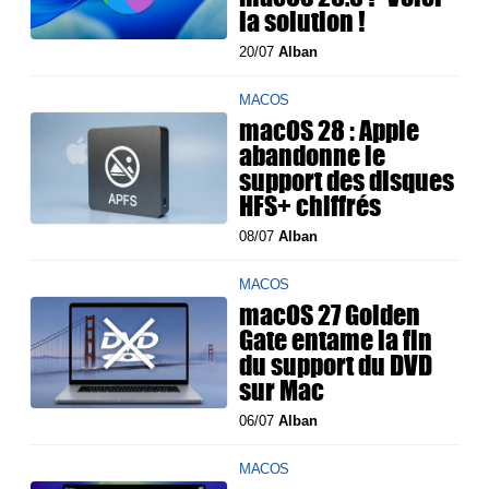
la solution !
20/07
Alban
MACOS
macOS 28 : Apple
abandonne le
support des disques
HFS+ chiffrés
08/07
Alban
MACOS
macOS 27 Golden
Gate entame la fin
du support du DVD
sur Mac
06/07
Alban
MACOS