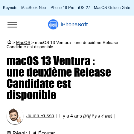
Keynote
MacBook Neo
iPhone 18 Pro
iOS 27
MacOS Golden Gate
iPhone
Soft
>
MacOS
>
macOS 13 Ventura : une deuxième Release
Candidate est disponible
macOS 13 Ventura :
une deuxième Release
Candidate est
disponible
Julien Russo
Il y a 4 ans
(Màj il y a 4 ans)
💬
Réagir
🔈
Écouter