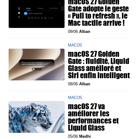
macOS 27 Golden
Gate adopte le geste
« Pull to refresh », le
Mac tactile arrive !
09/06
Alban
MACOS
macOS 27 Golden
Gate : fluidité, Liquid
Glass amélioré et
Siri enfin intelligent
08/06
Alban
MACOS
macOS 27 va
améliorer les
performances et
Liquid Glass
05/06
Medhi