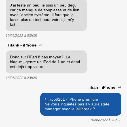
J'ai testé un peu, je suis un peu déçu
car ça manque de souplesse et de lien
avec l'ancien système. Il faut que je
fasse plus de test pour voir si je m'y
fait...
19/06/2022 à
03h38
Titank - iPhone
↩
Donc sur l’iPad 8 pas moyen?! La
blague , genre un iPad de 1 an et demi
est déjà trop vieux
18/06/2022 à
23h26
iban - iPhone
↩
@nico9281 - iPhone premium
Ne vous inquiétez pas il y aura state
manager avec le jaillbreak ?
18/06/2022 à
20h36