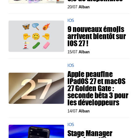
20/07
Alban
IOS
9 nouveaux émojis
arrivent bientôt sur
iOS 27 !
15/07
Alban
IOS
Apple peaufine
iPadOS 27 et macOS
27 Golden Gate :
seconde bêta 3 pour
les développeurs
14/07
Alban
IOS
Stage Manager