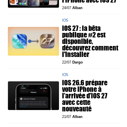
24/07
Alban
IOS
iOS 27 : la bêta
publique #2 est
disponible,
découvrez comment
l'installer
22/07
Dargo
IOS
iOS 26.6 prépare
votre iPhone à
l’arrivée d’iOS 27
avec cette
nouveauté
21/07
Alban