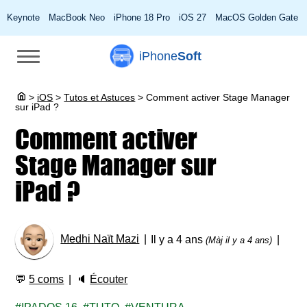
Keynote
MacBook Neo
iPhone 18 Pro
iOS 27
MacOS Golden Gate
iPhone
Soft
>
iOS
>
Tutos et Astuces
>
Comment activer Stage Manager
sur iPad ?
Comment activer
Stage Manager sur
iPad ?
Medhi Naït Mazi
Il y a 4 ans
(Màj il y a 4 ans)
💬
5 coms
🔈
Écouter