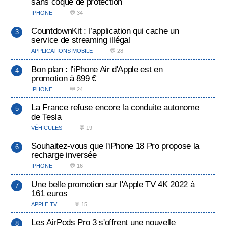
sans coque de protection
IPHONE
💬 34
CountdownKit : l’application qui cache un
service de streaming illégal
APPLICATIONS MOBILE
💬 28
Bon plan : l'iPhone Air d'Apple est en
promotion à 899 €
IPHONE
💬 24
La France refuse encore la conduite autonome
de Tesla
VÉHICULES
💬 19
Souhaitez-vous que l'iPhone 18 Pro propose la
recharge inversée
IPHONE
💬 16
Une belle promotion sur l'Apple TV 4K 2022 à
161 euros
APPLE TV
💬 15
Les AirPods Pro 3 s'offrent une nouvelle