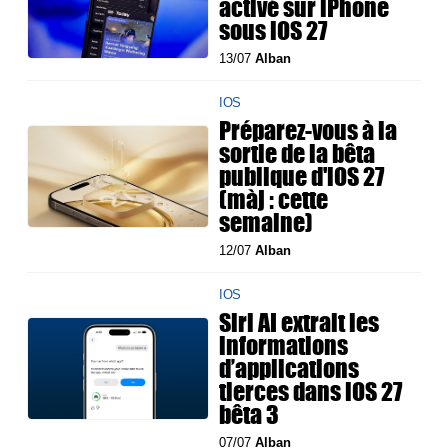
activé sur iPhone
sous iOS 27
13/07
Alban
IOS
Préparez-vous à la
sortie de la bêta
publique d'iOS 27
(màj : cette
semaine)
12/07
Alban
IOS
Siri AI extrait les
informations
d’applications
tierces dans iOS 27
bêta 3
07/07
Alban