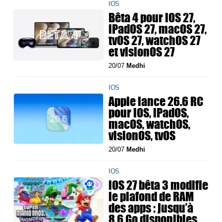
IOS
Bêta 4 pour iOS 27,
iPadOS 27, macOS 27,
tvOS 27, watchOS 27
et visionOS 27
20/07
Medhi
IOS
Apple lance 26.6 RC
pour iOS, iPadOS,
macOS, watchOS,
visionOS, tvOS
20/07
Medhi
IOS
iOS 27 bêta 3 modifie
le plafond de RAM
des apps : jusqu’à
8,6 Go disponibles