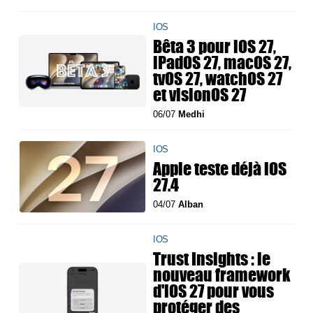
IOS
Bêta 3 pour iOS 27,
iPadOS 27, macOS 27,
tvOS 27, watchOS 27
et visionOS 27
06/07
Medhi
IOS
Apple teste déjà iOS
27.4
04/07
Alban
IOS
Trust Insights : le
nouveau framework
d'iOS 27 pour vous
protéger des