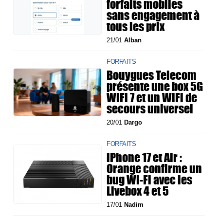
forfaits mobiles
sans engagement à
tous les prix
21/01
Alban
FORFAITS
Bouygues Telecom
présente une box 5G
WiFi 7 et un WiFi de
secours universel
20/01
Dargo
FORFAITS
iPhone 17 et Air :
Orange confirme un
bug Wi-Fi avec les
Livebox 4 et 5
17/01
Nadim