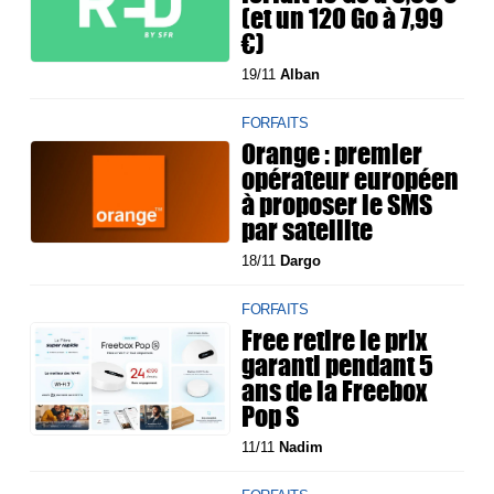
(et un 120 Go à 7,99
€)
19/11
Alban
FORFAITS
Orange : premier
opérateur européen
à proposer le SMS
par satellite
18/11
Dargo
FORFAITS
Free retire le prix
garanti pendant 5
ans de la Freebox
Pop S
11/11
Nadim