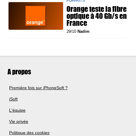
FORFAITS
Orange teste la fibre
optique à 40 Gb/s en
France
29/10
Nadim
A propos
Première fois sur iPhoneSoft ?
iSoft
L'équipe
Vie privée
Politique des cookies