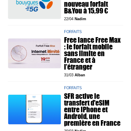
nouveau forfait
B&You à 15,99 €
22/04
Nadim
FORFAITS
Free lance Free Max
: le forfait mobile
sans limite en
France et à
l’étranger
31/03
Alban
FORFAITS
SFR active le
transfert d'eSIM
entre iPhone et
Android, une
première en France