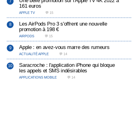
Une belle promotion sur l'Apple TV 4K 2022 à
161 euros
APPLE TV
💬 15
Les AirPods Pro 3 s'offrent une nouvelle
promotion à 198 €
AIRPODS
💬 15
Apple : en avez-vous marre des rumeurs
ACTUALITÉ APPLE
💬 14
Saracroche : l'application iPhone qui bloque
les appels et SMS indésirables
APPLICATIONS MOBILE
💬 14