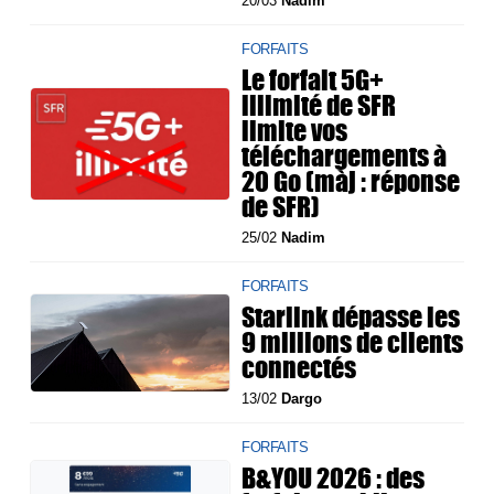
20/03
Nadim
FORFAITS
Le forfait 5G+
illimité de SFR
limite vos
téléchargements à
20 Go (màj : réponse
de SFR)
25/02
Nadim
FORFAITS
Starlink dépasse les
9 millions de clients
connectés
13/02
Dargo
FORFAITS
B&YOU 2026 : des