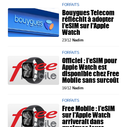
FORFAITS
Bouygues Telecom
réfléchit à adopter
l'eSIM sur l'Apple
Watch
23/12
Nadim
FORFAITS
Officiel : l'eSIM pour
Apple Watch est
disponible chez Free
Mobile sans surcoût
16/12
Nadim
FORFAITS
Free Mobile : l'eSIM
sur l'Apple Watch
arriverait dans