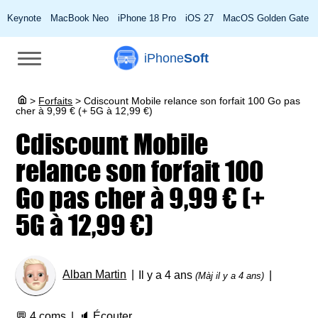
Keynote
MacBook Neo
iPhone 18 Pro
iOS 27
MacOS Golden Gate
iPhone
Soft
>
Forfaits
>
Cdiscount Mobile relance son forfait 100 Go pas
cher à 9,99 € (+ 5G à 12,99 €)
Cdiscount Mobile
relance son forfait 100
Go pas cher à 9,99 € (+
5G à 12,99 €)
Alban Martin
Il y a 4 ans
(Màj il y a 4 ans)
💬
4 coms
🔈
Écouter