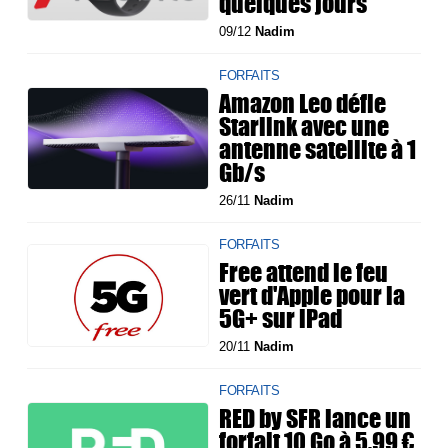
quelques jours
09/12
Nadim
FORFAITS
Amazon Leo défie
Starlink avec une
antenne satellite à 1
Gb/s
26/11
Nadim
FORFAITS
Free attend le feu
vert d'Apple pour la
5G+ sur iPad
20/11
Nadim
FORFAITS
RED by SFR lance un
forfait 10 Go à 5,99 €