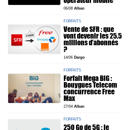
opérateur mobile
06/08
Alban
FORFAITS
Vente de SFR : que
vont devenir les 25,5
millions d’abonnés
?
14/06
Dargo
FORFAITS
Forfait Mega BiG :
Bouygues Telecom
concurrence Free
Max
27/04
Alban
FORFAITS
250 Go de 5G : le