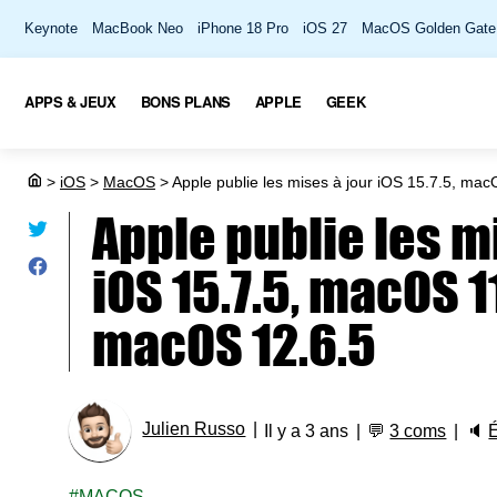
Keynote
MacBook Neo
iPhone 18 Pro
iOS 27
MacOS Golden Gate
APPS & JEUX
BONS PLANS
APPLE
GEEK
>
iOS
>
MacOS
>
Apple publie les mises à jour iOS 15.7.5, ma
Apple publie les m
iOS 15.7.5, macOS 11
macOS 12.6.5
Julien Russo
Il y a 3 ans
💬
3 coms
🔈
MACOS