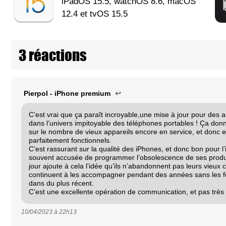
iPadOS 15.5, watchOS 8.6, macOS
12.4 et tvOS 15.5
3 réactions
Pierpol - iPhone premium
↩
C’est vrai que ça paraît incroyable,une mise à jour pour des a
dans l’univers impitoyable des téléphones portables ! Ça don
sur le nombre de vieux appareils encore en service, et donc 
parfaitement fonctionnels.
C’est rassurant sur la qualité des iPhones, et donc bon pour l
souvent accusée de programmer l’obsolescence de ses produ
jour ajoute à cela l’idée qu’ils n’abandonnent pas leurs vieux c
continuent à les accompagner pendant des années sans les fo
dans du plus récent.
C’est une excellente opération de communication, et pas trè
10/04/2023 à
22h13