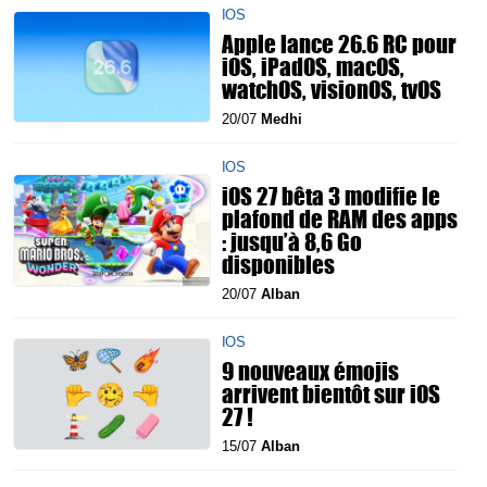
IOS
Apple lance 26.6 RC pour
iOS, iPadOS, macOS,
watchOS, visionOS, tvOS
20/07
Medhi
IOS
iOS 27 bêta 3 modifie le
plafond de RAM des apps
: jusqu’à 8,6 Go
disponibles
20/07
Alban
IOS
9 nouveaux émojis
arrivent bientôt sur iOS
27 !
15/07
Alban