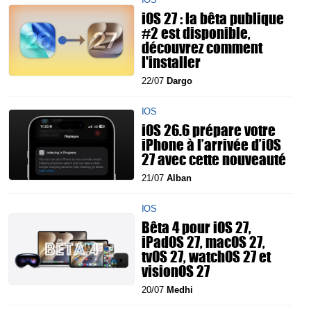
iOS 27 : la bêta publique
#2 est disponible,
découvrez comment
l'installer
22/07
Dargo
IOS
iOS 26.6 prépare votre
iPhone à l’arrivée d’iOS
27 avec cette nouveauté
21/07
Alban
IOS
Bêta 4 pour iOS 27,
iPadOS 27, macOS 27,
tvOS 27, watchOS 27 et
visionOS 27
20/07
Medhi