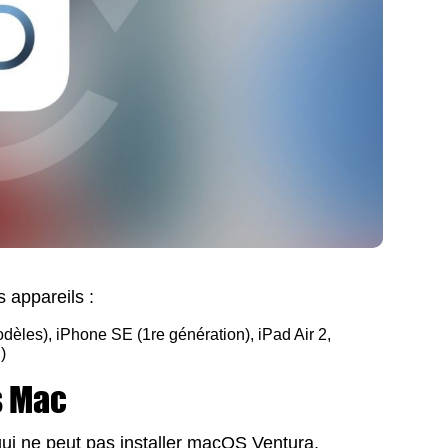
s appareils :
dèles), iPhone SE (1re génération), iPad Air 2,
)
s Mac
ui ne peut pas installer macOS Ventura,