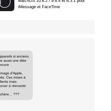
watchOS 10.6.2 / 9.6.4 et 6.3.1 pour
iMessage et FaceTime
ppareils si anciens
ne aussi une idée
encore
’image d’Apple,
its. Ces mises à
lients mais
rcer à réinvestir
s chère… ???