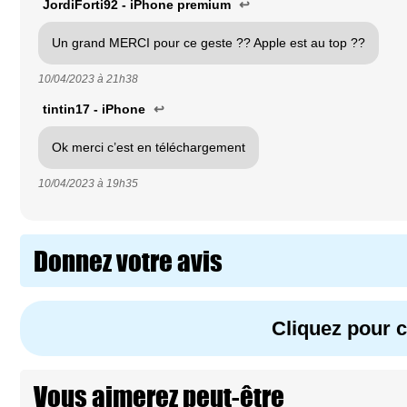
JordiForti92 - iPhone premium
↩
Un grand MERCI pour ce geste ?? Apple est au top ??
10/04/2023 à
21h38
tintin17 - iPhone
↩
Ok merci c’est en téléchargement
10/04/2023 à
19h35
Donnez votre avis
Cliquez pour
Vous aimerez peut-être