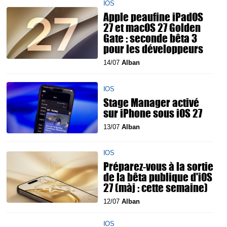
IOS
Apple peaufine iPadOS
27 et macOS 27 Golden
Gate : seconde bêta 3
pour les développeurs
14/07
Alban
IOS
Stage Manager activé
sur iPhone sous iOS 27
13/07
Alban
IOS
Préparez-vous à la sortie
de la bêta publique d'iOS
27 (màj : cette semaine)
12/07
Alban
IOS