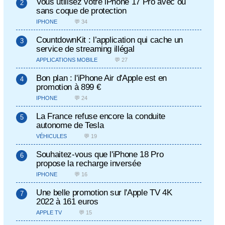
Vous utilisez votre iPhone 17 Pro avec ou
sans coque de protection
IPHONE
💬 34
CountdownKit : l’application qui cache un
service de streaming illégal
APPLICATIONS MOBILE
💬 27
Bon plan : l'iPhone Air d'Apple est en
promotion à 899 €
IPHONE
💬 24
La France refuse encore la conduite
autonome de Tesla
VÉHICULES
💬 19
Souhaitez-vous que l'iPhone 18 Pro
propose la recharge inversée
IPHONE
💬 16
Une belle promotion sur l'Apple TV 4K
2022 à 161 euros
APPLE TV
💬 15