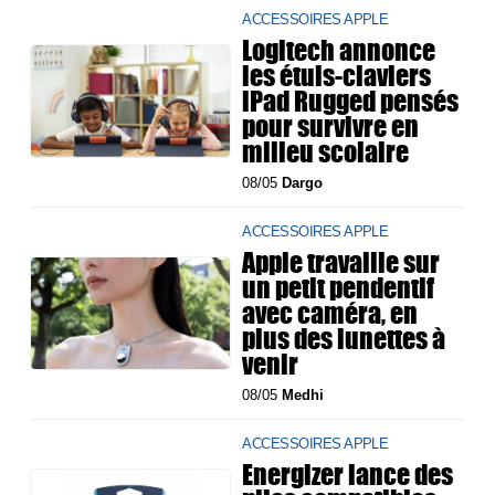
ACCESSOIRES APPLE
Logitech annonce
les étuis-claviers
iPad Rugged pensés
pour survivre en
milieu scolaire
08/05
Dargo
ACCESSOIRES APPLE
Apple travaille sur
un petit pendentif
avec caméra, en
plus des lunettes à
venir
08/05
Medhi
ACCESSOIRES APPLE
Energizer lance des