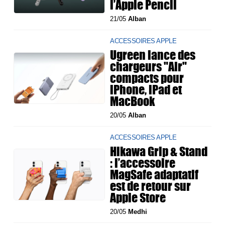
l’Apple Pencil
21/05
Alban
ACCESSOIRES APPLE
Ugreen lance des
chargeurs "Air"
compacts pour
iPhone, iPad et
MacBook
20/05
Alban
ACCESSOIRES APPLE
Hikawa Grip & Stand
: l’accessoire
MagSafe adaptatif
est de retour sur
Apple Store
20/05
Medhi