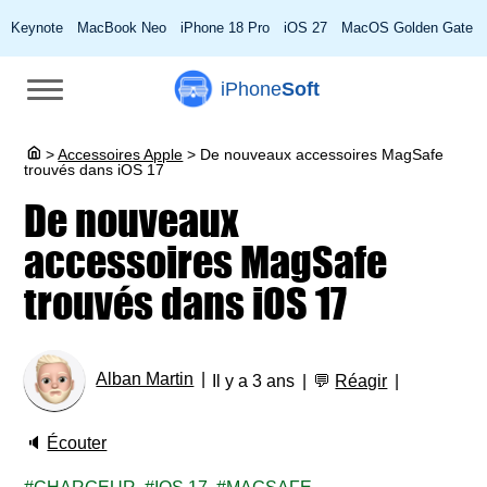
Keynote
MacBook Neo
iPhone 18 Pro
iOS 27
MacOS Golden Gate
iPhone
Soft
>
Accessoires Apple
>
De nouveaux accessoires MagSafe
trouvés dans iOS 17
De nouveaux
accessoires MagSafe
trouvés dans iOS 17
Alban Martin
Il y a 3 ans
💬
Réagir
🔈
Écouter