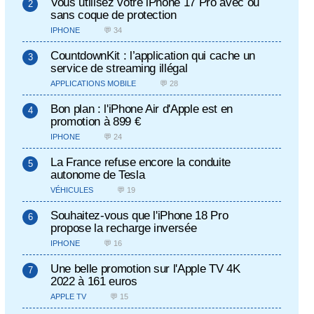
Vous utilisez votre iPhone 17 Pro avec ou
sans coque de protection
IPHONE
💬 34
CountdownKit : l’application qui cache un
service de streaming illégal
APPLICATIONS MOBILE
💬 28
Bon plan : l'iPhone Air d'Apple est en
promotion à 899 €
IPHONE
💬 24
La France refuse encore la conduite
autonome de Tesla
VÉHICULES
💬 19
Souhaitez-vous que l'iPhone 18 Pro
propose la recharge inversée
IPHONE
💬 16
Une belle promotion sur l'Apple TV 4K
2022 à 161 euros
APPLE TV
💬 15