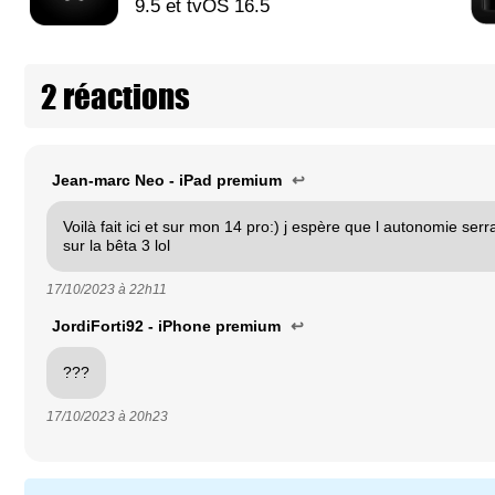
9.5 et tvOS 16.5
2 réactions
Jean-marc Neo - iPad premium
↩
Voilà fait ici et sur mon 14 pro:) j espère que l autonomie se
sur la bêta 3 lol
17/10/2023 à
22h11
JordiForti92 - iPhone premium
↩
???
17/10/2023 à
20h23