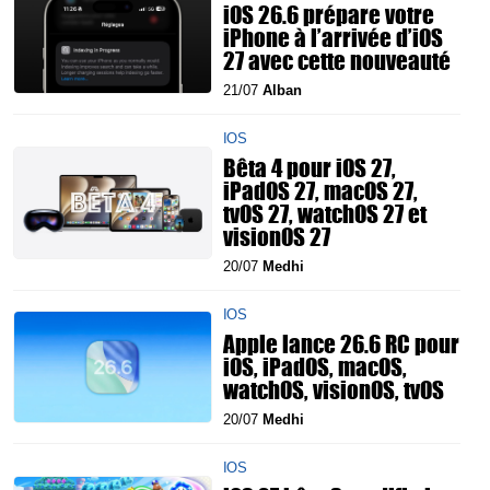
iOS 26.6 prépare votre
iPhone à l’arrivée d’iOS
27 avec cette nouveauté
21/07
Alban
IOS
Bêta 4 pour iOS 27,
iPadOS 27, macOS 27,
tvOS 27, watchOS 27 et
visionOS 27
20/07
Medhi
IOS
Apple lance 26.6 RC pour
iOS, iPadOS, macOS,
watchOS, visionOS, tvOS
20/07
Medhi
IOS