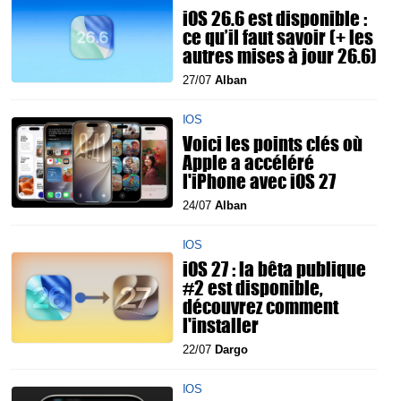
iOS 26.6 est disponible :
ce qu’il faut savoir (+ les
autres mises à jour 26.6)
27/07
Alban
IOS
Voici les points clés où
Apple a accéléré
l'iPhone avec iOS 27
24/07
Alban
IOS
iOS 27 : la bêta publique
#2 est disponible,
découvrez comment
l'installer
22/07
Dargo
IOS