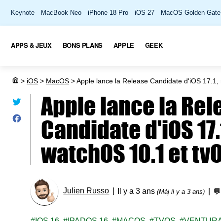
Keynote
MacBook Neo
iPhone 18 Pro
iOS 27
MacOS Golden Gate
APPS & JEUX
BONS PLANS
APPLE
GEEK
>
iOS
>
MacOS
>
Apple lance la Release Candidate d'iOS 17.1
Apple lance la Rel
Candidate d'iOS 17.
watchOS 10.1 et tvO
Julien Russo
Il y a 3 ans

(Màj il y a 3 ans)
IOS 16
IPADOS 16
MACOS
TVOS
VENTUR