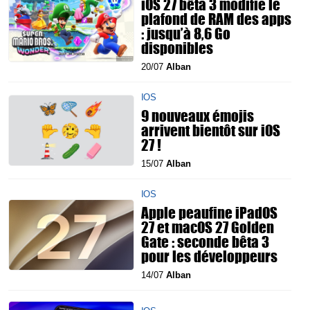
iOS 27 bêta 3 modifie le
plafond de RAM des apps
: jusqu’à 8,6 Go
disponibles
20/07
Alban
IOS
9 nouveaux émojis
arrivent bientôt sur iOS
27 !
15/07
Alban
IOS
Apple peaufine iPadOS
27 et macOS 27 Golden
Gate : seconde bêta 3
pour les développeurs
14/07
Alban