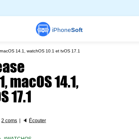
iPhone
Soft
, macOS 14.1, watchOS 10.1 et tvOS 17.1
ease
1, macOS 14.1,
S 17.1

2 coms
🔈
Écouter
A
WATCHOS