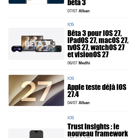
bêta 3
07/07
Alban
IOS
Bêta 3 pour iOS 27,
iPadOS 27, macOS 27,
tvOS 27, watchOS 27
et visionOS 27
06/07
Medhi
IOS
Apple teste déjà iOS
27.4
04/07
Alban
IOS
Trust Insights : le
nouveau framework