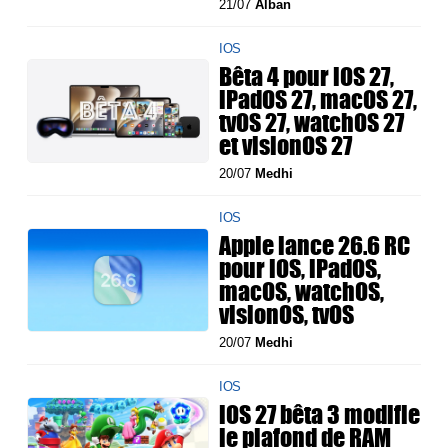
21/07
Alban
IOS
Bêta 4 pour iOS 27,
iPadOS 27, macOS 27,
tvOS 27, watchOS 27
et visionOS 27
20/07
Medhi
IOS
Apple lance 26.6 RC
pour iOS, iPadOS,
macOS, watchOS,
visionOS, tvOS
20/07
Medhi
IOS
iOS 27 bêta 3 modifie
le plafond de RAM