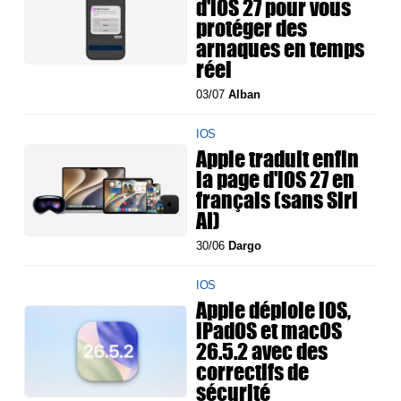
d'iOS 27 pour vous
protéger des
arnaques en temps
réel
03/07
Alban
IOS
Apple traduit enfin
la page d'iOS 27 en
français (sans Siri
AI)
30/06
Dargo
IOS
Apple déploie iOS,
iPadOS et macOS
26.5.2 avec des
correctifs de
sécurité