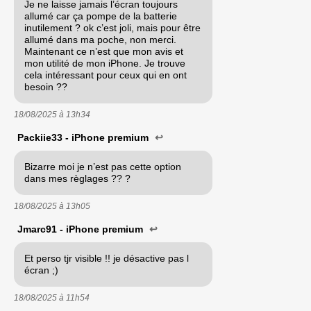
Je ne laisse jamais l’écran toujours
allumé car ça pompe de la batterie
inutilement ? ok c’est joli, mais pour être
allumé dans ma poche, non merci.
Maintenant ce n’est que mon avis et
mon utilité de mon iPhone. Je trouve
cela intéressant pour ceux qui en ont
besoin ??
18/08/2025 à
13h34
Packiie33 - iPhone premium
↩
Bizarre moi je n’est pas cette option
dans mes règlages ?? ?
18/08/2025 à
13h05
Jmarc91 - iPhone premium
↩
Et perso tjr visible !! je désactive pas l
écran ;)
18/08/2025 à
11h54