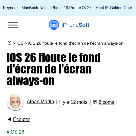
Keynote
MacBook Neo
iPhone 18 Pro
iOS 27
MacOS Golden Gate
iPhone
Soft
>
iOS
>
iOS 26 floute le fond d'écran de l'écran always-on
iOS 26 floute le fond
d'écran de l'écran
always-on
Alban Martin
Il y a 12 mois
💬
6 coms
🔈
Écouter
IOS 26