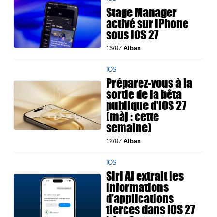
Stage Manager
activé sur iPhone
sous iOS 27
13/07
Alban
IOS
Préparez-vous à la
sortie de la bêta
publique d'iOS 27
(màj : cette
semaine)
12/07
Alban
IOS
Siri AI extrait les
informations
d’applications
tierces dans iOS 27