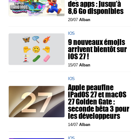
des apps : jusqu’à
8,6 Go disponibles
20/07
Alban
IOS
9 nouveaux émojis
arrivent bientôt sur
iOS 27 !
15/07
Alban
IOS
Apple peaufine
iPadOS 27 et macOS
27 Golden Gate :
seconde bêta 3 pour
les développeurs
14/07
Alban
IOS