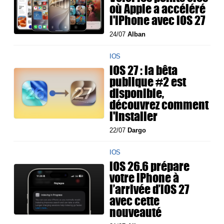
où Apple a accéléré
l'iPhone avec iOS 27
24/07
Alban
IOS
iOS 27 : la bêta
publique #2 est
disponible,
découvrez comment
l'installer
22/07
Dargo
IOS
iOS 26.6 prépare
votre iPhone à
l’arrivée d’iOS 27
avec cette
nouveauté