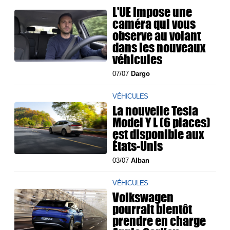
L'UE impose une
caméra qui vous
observe au volant
dans les nouveaux
véhicules
07/07
Dargo
VÉHICULES
La nouvelle Tesla
Model Y L (6 places)
est disponible aux
États-Unis
03/07
Alban
VÉHICULES
Volkswagen
pourrait bientôt
prendre en charge