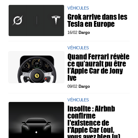
VÉHICULES
Grok arrive dans les
Tesla en Europe
16/02
Dargo
VÉHICULES
Quand Ferrari révèle
ce qu’aurait pu être
l’Apple Car de Jony
Ive
09/02
Dargo
VÉHICULES
Insolite : Airbnb
confirme
l'existence de
l'Apple Car (oui,
vous avez bien lu)