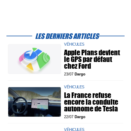
LES DERNIERS ARTICLES
VÉHICULES
Apple Plans devient
le GPS par défaut
chez Ford
23/07
Dargo
VÉHICULES
La France refuse
encore la conduite
autonome de Tesla
22/07
Dargo
VÉHICULES