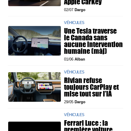
Apple CarKey
02/07
Dargo
VÉHICULES
Une Tesla traverse
le Canada sans
aucune intervention
humaine (màj)
01/06
Alban
VÉHICULES
Rivian refuse
toujours CarPlay et
mise tout sur l’IA
29/05
Dargo
VÉHICULES
Ferrari Luce : la
première voiture