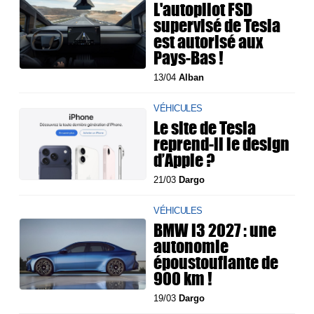
L'autopilot FSD
supervisé de Tesla
est autorisé aux
Pays-Bas !
13/04
Alban
VÉHICULES
Le site de Tesla
reprend-il le design
d’Apple ?
21/03
Dargo
VÉHICULES
BMW i3 2027 : une
autonomie
époustouflante de
900 km !
19/03
Dargo