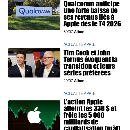
Qualcomm anticipe
une forte baisse de
ses revenus liés à
Apple dès le T4 2026
30/07
Alban
ACTUALITÉ APPLE
Tim Cook et John
Ternus évoquent la
transition et leurs
séries préférées
29/07
Alban
ACTUALITÉ APPLE
L’action Apple
atteint les 338 $ et
frôle les 5 000
milliards de
capitalisation (màj)