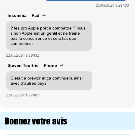
21/03/2024 à
21h33
Insomnia - iPad
↩
? les pro Apple prêt à combattre ? mais
sinon Apple est un gentil et ne freine
pas la concurrence et cela fait que
commencer
21/03/2024 à
18h31
Steven Teurtrie - iPhone
↩
C’était a prévoir et ça continuera ainsi
avec d’autres pays
21/03/2024 à
17h07
Donnez votre avis