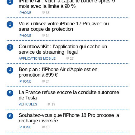
iPhone Air : voici la capacité batterie après 9
mois avec la limite à 90 %
IPHONE
💬 35
Vous utilisez votre iPhone 17 Pro avec ou
sans coque de protection
IPHONE
💬 34
CountdownKit : l’application qui cache un
service de streaming illégal
APPLICATIONS MOBILE
💬 27
Bon plan : l'iPhone Air d'Apple est en
promotion à 899 €
IPHONE
💬 24
La France refuse encore la conduite autonome
de Tesla
VÉHICULES
💬 19
Souhaitez-vous que l'iPhone 18 Pro propose la
recharge inversée
IPHONE
💬 16