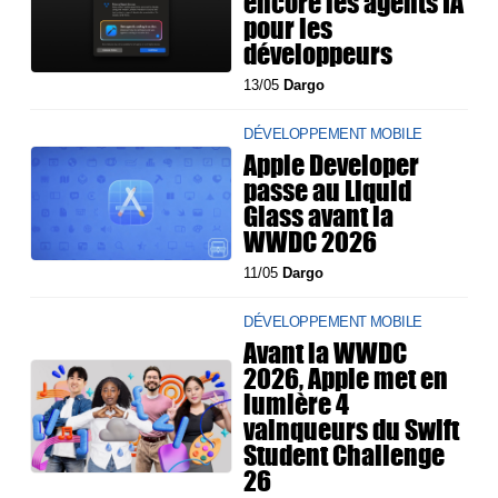
encore les agents IA
pour les
développeurs
13/05
Dargo
DÉVELOPPEMENT MOBILE
Apple Developer
passe au Liquid
Glass avant la
WWDC 2026
11/05
Dargo
DÉVELOPPEMENT MOBILE
Avant la WWDC
2026, Apple met en
lumière 4
vainqueurs du Swift
Student Challenge
26