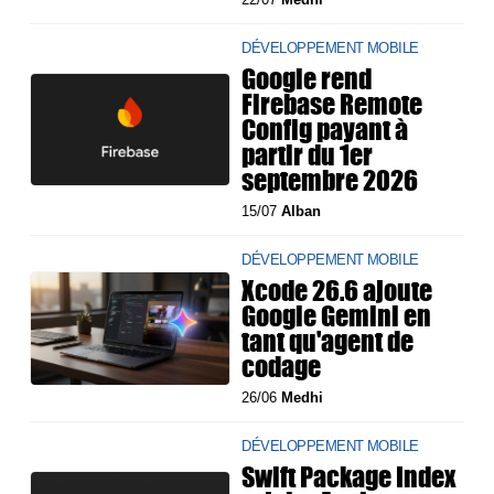
DÉVELOPPEMENT MOBILE
Google rend
Firebase Remote
Config payant à
partir du 1er
septembre 2026
15/07
Alban
DÉVELOPPEMENT MOBILE
Xcode 26.6 ajoute
Google Gemini en
tant qu'agent de
codage
26/06
Medhi
DÉVELOPPEMENT MOBILE
Swift Package Index