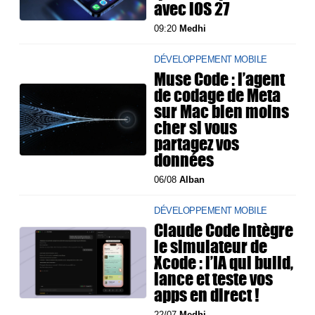
avec iOS 27
09:20
Medhi
DÉVELOPPEMENT MOBILE
Muse Code : l’agent
de codage de Meta
sur Mac bien moins
cher si vous
partagez vos
données
06/08
Alban
DÉVELOPPEMENT MOBILE
Claude Code intègre
le simulateur de
Xcode : l’IA qui build,
lance et teste vos
apps en direct !
22/07
Medhi