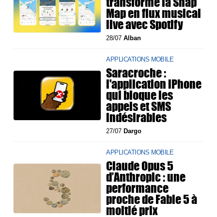
transforme la Snap
Map en flux musical
live avec Spotify
28/07
Alban
APPLICATIONS MOBILE
Saracroche :
l'application iPhone
qui bloque les
appels et SMS
indésirables
27/07
Dargo
APPLICATIONS MOBILE
Claude Opus 5
d’Anthropic : une
performance
proche de Fable 5 à
moitié prix