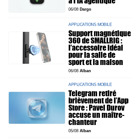
à l'IA agentique
06/08
Dargo
APPLICATIONS MOBILE
Support magnétique
360 de SMALLRIG :
l’accessoire idéal
pour la salle de
sport et la maison
06/08
Alban
APPLICATIONS MOBILE
Telegram retiré
brièvement de l’App
Store : Pavel Durov
accuse un maître-
chanteur
05/08
Alban