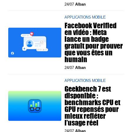
24/07
Alban
APPLICATIONS MOBILE
Facebook Verified
en vidéo : Meta
lance un badge
gratuit pour prouver
que vous êtes un
humain
24/07
Alban
APPLICATIONS MOBILE
Geekbench 7 est
disponible :
benchmarks CPU et
GPU repensés pour
mieux refléter
l’usage réel
24/07
Alban