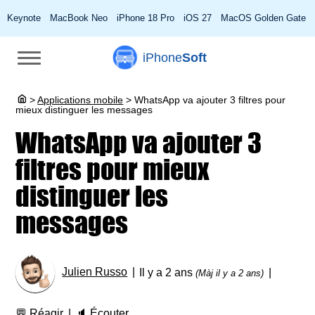
Keynote
MacBook Neo
iPhone 18 Pro
iOS 27
MacOS Golden Gate
iPhone
Soft
>
Applications mobile
>
WhatsApp va ajouter 3 filtres pour
mieux distinguer les messages
WhatsApp va ajouter 3
filtres pour mieux
distinguer les
messages
Julien Russo
Il y a 2 ans
(Màj il y a 2 ans)
💬
Réagir
🔈
Écouter