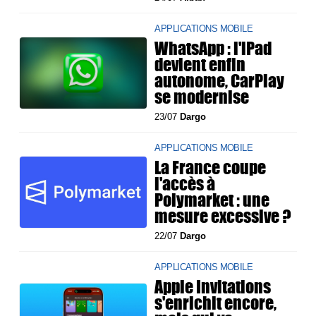
APPLICATIONS MOBILE
WhatsApp : l'iPad
devient enfin
autonome, CarPlay
se modernise
23/07
Dargo
APPLICATIONS MOBILE
La France coupe
l'accès à
Polymarket : une
mesure excessive ?
22/07
Dargo
APPLICATIONS MOBILE
Apple Invitations
s'enrichit encore,