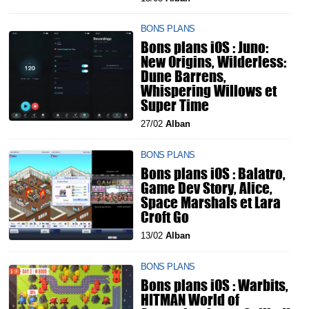
BONS PLANS
Bons plans iOS : Juno:
New Origins, Wilderless:
Dune Barrens,
Whispering Willows et
Super Time
27/02
Alban
BONS PLANS
Bons plans iOS : Balatro,
Game Dev Story, Alice,
Space Marshals et Lara
Croft Go
13/02
Alban
BONS PLANS
Bons plans iOS : Warbits,
HITMAN World of