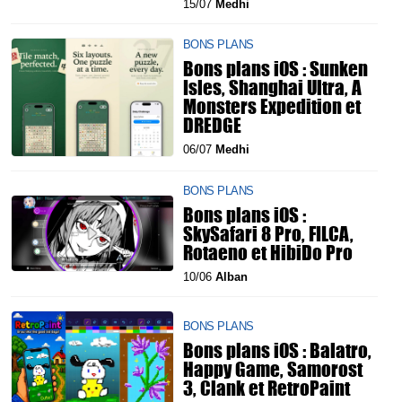
15/07
Medhi
BONS PLANS
Bons plans iOS : Sunken
Isles, Shanghai Ultra, A
Monsters Expedition et
DREDGE
06/07
Medhi
BONS PLANS
Bons plans iOS :
SkySafari 8 Pro, FILCA,
Rotaeno et HibiDo Pro
10/06
Alban
BONS PLANS
Bons plans iOS : Balatro,
Happy Game, Samorost
3, Clank et RetroPaint