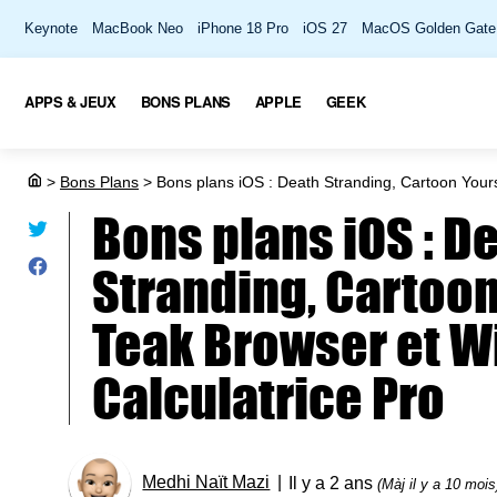
Keynote
MacBook Neo
iPhone 18 Pro
iOS 27
MacOS Golden Gate
APPS & JEUX
BONS PLANS
APPLE
GEEK
>
Bons Plans
>
Bons plans iOS : Death Stranding, Cartoon Yours
Bons plans iOS : D
Stranding, Cartoon
Teak Browser et W
Calculatrice Pro
Medhi Naït Mazi
Il y a 2 ans
(Màj il y a 10 mois