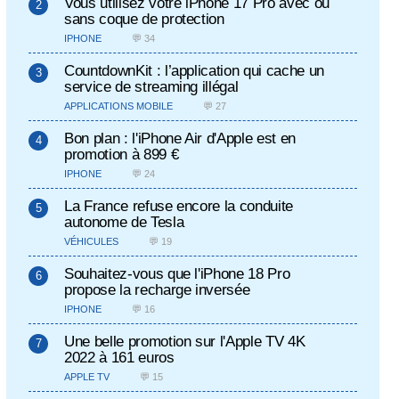
Vous utilisez votre iPhone 17 Pro avec ou
sans coque de protection
IPHONE
💬 34
CountdownKit : l’application qui cache un
service de streaming illégal
APPLICATIONS MOBILE
💬 27
Bon plan : l'iPhone Air d'Apple est en
promotion à 899 €
IPHONE
💬 24
La France refuse encore la conduite
autonome de Tesla
VÉHICULES
💬 19
Souhaitez-vous que l'iPhone 18 Pro
propose la recharge inversée
IPHONE
💬 16
Une belle promotion sur l'Apple TV 4K
2022 à 161 euros
APPLE TV
💬 15