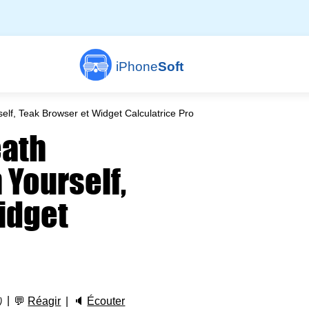
iPhone
Soft
elf, Teak Browser et Widget Calculatrice Pro
eath
 Yourself,
idget
💬
Réagir
🔈
Écouter
)