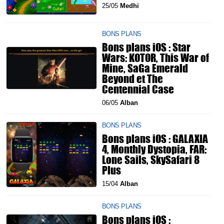
25/05
Medhi
BONS PLANS
Bons plans iOS : Star
Wars: KOTOR, This War of
Mine, SaGa Emerald
Beyond et The
Centennial Case
06/05
Alban
BONS PLANS
Bons plans iOS : GALAXIA
4, Monthly Dystopia, FAR:
Lone Sails, SkySafari 8
Plus
15/04
Alban
BONS PLANS
Bons plans iOS :