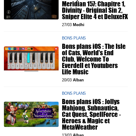
Meridian 157: Chapitre 1,
Divinity - Original Sin 2,
Sniper Elite 4 et DeluxeFX
27/03
Medhi
BONS PLANS
Bons plans iOS : The Isle
of Cats, World's End
Club, Welcome To
Everdell et Youtubers
Life Music
20/03
Alban
BONS PLANS
Bons plans iOS : Jollys
Mahjong, Subnautica,
Cat Quest, SpellForce -
Heroes & Magic et
MetaWeather
13/03
Alban