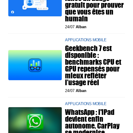
gratuit pour prouver
que vous êtes un
humain
24/07
Alban
APPLICATIONS MOBILE
Geekbench 7 est
disponible :
benchmarks CPU et
GPU repensés pour
mieux refléter
l’usage réel
24/07
Alban
APPLICATIONS MOBILE
WhatsApp : l'iPad
devient enfin
autonome, CarPlay
se modernise