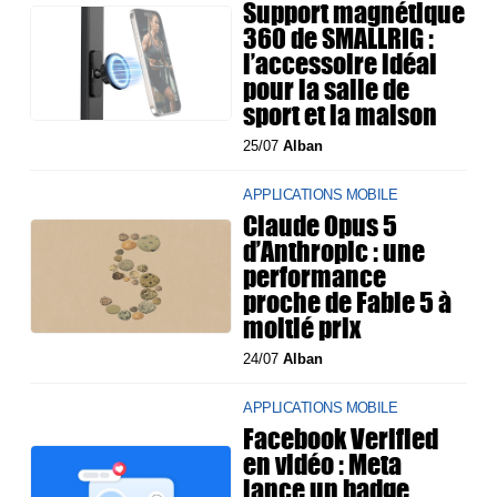
Support magnétique
360 de SMALLRIG :
l’accessoire idéal
pour la salle de
sport et la maison
25/07
Alban
APPLICATIONS MOBILE
Claude Opus 5
d’Anthropic : une
performance
proche de Fable 5 à
moitié prix
24/07
Alban
APPLICATIONS MOBILE
Facebook Verified
en vidéo : Meta
lance un badge