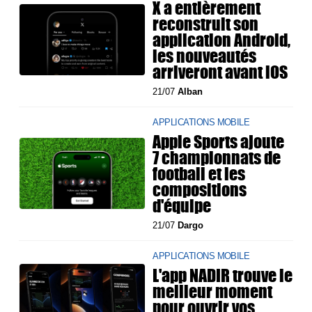
X a entièrement
reconstruit son
application Android,
les nouveautés
arriveront avant iOS
21/07
Alban
APPLICATIONS MOBILE
Apple Sports ajoute
7 championnats de
football et les
compositions
d'équipe
21/07
Dargo
APPLICATIONS MOBILE
L'app NADIR trouve le
meilleur moment
pour ouvrir vos