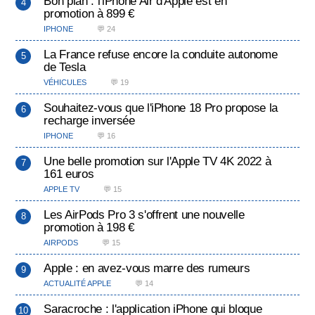
Bon plan : l'iPhone Air d'Apple est en
promotion à 899 €
IPHONE
💬 24
La France refuse encore la conduite autonome
de Tesla
VÉHICULES
💬 19
Souhaitez-vous que l'iPhone 18 Pro propose la
recharge inversée
IPHONE
💬 16
Une belle promotion sur l'Apple TV 4K 2022 à
161 euros
APPLE TV
💬 15
Les AirPods Pro 3 s'offrent une nouvelle
promotion à 198 €
AIRPODS
💬 15
Apple : en avez-vous marre des rumeurs
ACTUALITÉ APPLE
💬 14
Saracroche : l'application iPhone qui bloque