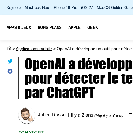
Keynote
MacBook Neo
iPhone 18 Pro
iOS 27
MacOS Golden Gate
APPS & JEUX
BONS PLANS
APPLE
GEEK
>
Applications mobile
>
OpenAI a développé un outil pour détect
OpenAI a développé
pour détecter le t
par ChatGPT
Julien Russo
Il y a 2 ans

(Màj il y a 2 ans)
CHATGPT