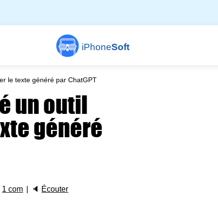
iPhone
Soft
er le texte généré par ChatGPT
 un outil
exte généré

1 com
🔈
Écouter