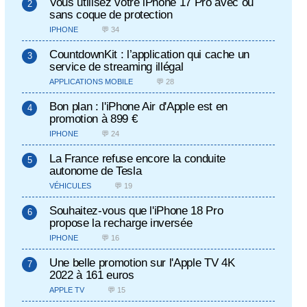
Vous utilisez votre iPhone 17 Pro avec ou
sans coque de protection
IPHONE
💬 34
CountdownKit : l’application qui cache un
service de streaming illégal
APPLICATIONS MOBILE
💬 28
Bon plan : l'iPhone Air d'Apple est en
promotion à 899 €
IPHONE
💬 24
La France refuse encore la conduite
autonome de Tesla
VÉHICULES
💬 19
Souhaitez-vous que l'iPhone 18 Pro
propose la recharge inversée
IPHONE
💬 16
Une belle promotion sur l'Apple TV 4K
2022 à 161 euros
APPLE TV
💬 15