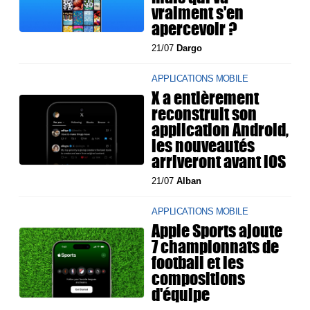
vraiment s'en
apercevoir ?
21/07
Dargo
APPLICATIONS MOBILE
X a entièrement
reconstruit son
application Android,
les nouveautés
arriveront avant iOS
21/07
Alban
APPLICATIONS MOBILE
Apple Sports ajoute
7 championnats de
football et les
compositions
d'équipe