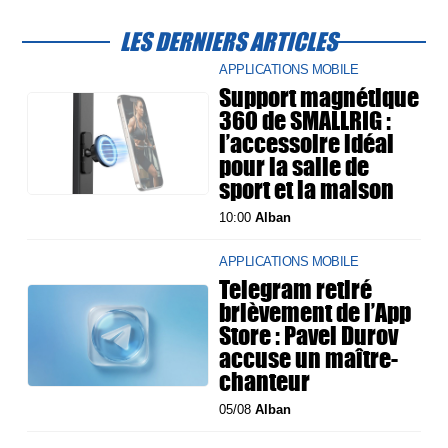
LES DERNIERS ARTICLES
APPLICATIONS MOBILE
Support magnétique
360 de SMALLRIG :
l’accessoire idéal
pour la salle de
sport et la maison
10:00
Alban
APPLICATIONS MOBILE
Telegram retiré
brièvement de l’App
Store : Pavel Durov
accuse un maître-
chanteur
05/08
Alban