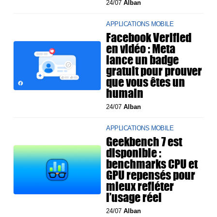
24/07
Alban
APPLICATIONS MOBILE
Facebook Verified
en vidéo : Meta
lance un badge
gratuit pour prouver
que vous êtes un
humain
24/07
Alban
APPLICATIONS MOBILE
Geekbench 7 est
disponible :
benchmarks CPU et
GPU repensés pour
mieux refléter
l’usage réel
24/07
Alban