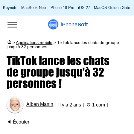
Keynote
MacBook Neo
iPhone 18 Pro
iOS 27
MacOS Golden Gate
iPhone
Soft
>
Applications mobile
>
TikTok lance les chats de groupe
jusqu'à 32 personnes !
TikTok lance les chats
de groupe jusqu'à 32
personnes !
Alban Martin
Il y a 2 ans
💬
1 com
🔈
Écouter