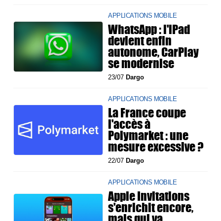
APPLICATIONS MOBILE
WhatsApp : l'iPad
devient enfin
autonome, CarPlay
se modernise
23/07
Dargo
APPLICATIONS MOBILE
La France coupe
l'accès à
Polymarket : une
mesure excessive ?
22/07
Dargo
APPLICATIONS MOBILE
Apple Invitations
s'enrichit encore,
mais qui va