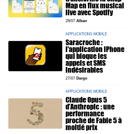
Map en flux musical
live avec Spotify
28/07
Alban
APPLICATIONS MOBILE
Saracroche :
l'application iPhone
qui bloque les
appels et SMS
indésirables
27/07
Dargo
APPLICATIONS MOBILE
Claude Opus 5
d’Anthropic : une
performance
proche de Fable 5 à
moitié prix