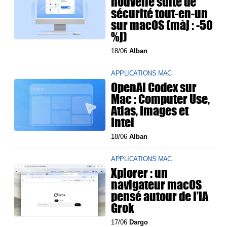
nouvelle suite de
sécurité tout-en-un
sur macOS (màj : -50
%j)
18/06
Alban
APPLICATIONS MAC
OpenAI Codex sur
Mac : Computer Use,
Atlas, Images et
Intel
18/06
Alban
APPLICATIONS MAC
Xplorer : un
navigateur macOS
pensé autour de l’IA
Grok
17/06
Dargo