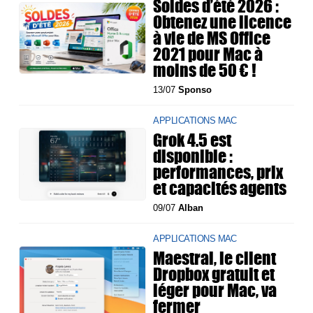
Soldes d’été 2026 :
Obtenez une licence
à vie de MS Office
2021 pour Mac à
moins de 50 € !
13/07
Sponso
APPLICATIONS MAC
Grok 4.5 est
disponible :
performances, prix
et capacités agents
09/07
Alban
APPLICATIONS MAC
Maestral, le client
Dropbox gratuit et
léger pour Mac, va
fermer