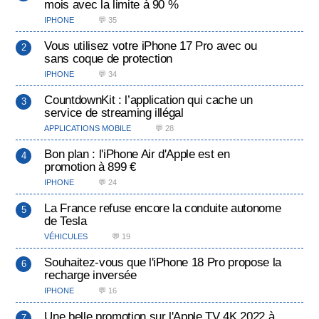
mois avec la limite à 90 %
IPHONE
💬 35
Vous utilisez votre iPhone 17 Pro avec ou
sans coque de protection
IPHONE
💬 34
CountdownKit : l’application qui cache un
service de streaming illégal
APPLICATIONS MOBILE
💬 28
Bon plan : l'iPhone Air d'Apple est en
promotion à 899 €
IPHONE
💬 24
La France refuse encore la conduite autonome
de Tesla
VÉHICULES
💬 19
Souhaitez-vous que l'iPhone 18 Pro propose la
recharge inversée
IPHONE
💬 16
Une belle promotion sur l'Apple TV 4K 2022 à