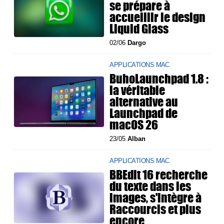
se prépare à
accueillir le design
Liquid Glass
02/06
Dargo
APPLICATIONS MAC
BuhoLaunchpad 1.8 :
la véritable
alternative au
Launchpad de
macOS 26
23/05
Alban
APPLICATIONS MAC
BBEdit 16 recherche
du texte dans les
images, s'intègre à
Raccourcis et plus
encore