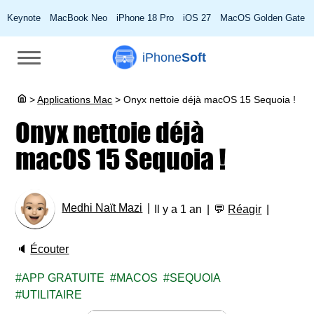
Keynote
MacBook Neo
iPhone 18 Pro
iOS 27
MacOS Golden Gate
iPhone
Soft
>
Applications Mac
>
Onyx nettoie déjà macOS 15 Sequoia !
Onyx nettoie déjà
macOS 15 Sequoia !
Medhi Naït Mazi
Il y a 1 an
💬
Réagir
🔈
Écouter
APP GRATUITE
MACOS
SEQUOIA
UTILITAIRE