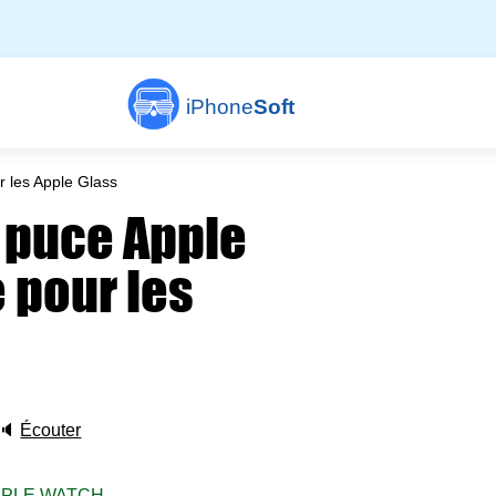
iPhone
Soft
r les Apple Glass
 puce Apple
 pour les
🔈
Écouter
PPLE WATCH