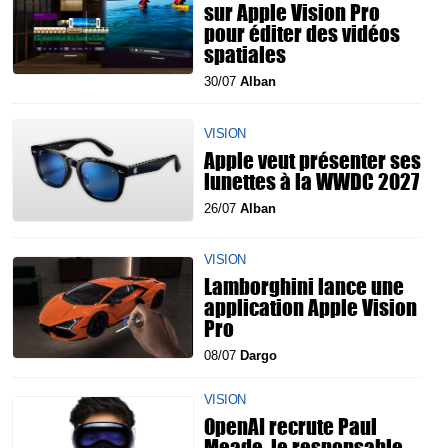
sur Apple Vision Pro
pour éditer des vidéos
spatiales
30/07
Alban
VISION
Apple veut présenter ses
lunettes à la WWDC 2027
26/07
Alban
VISION
Lamborghini lance une
application Apple Vision
Pro
08/07
Dargo
VISION
OpenAI recrute Paul
Meade, le responsable