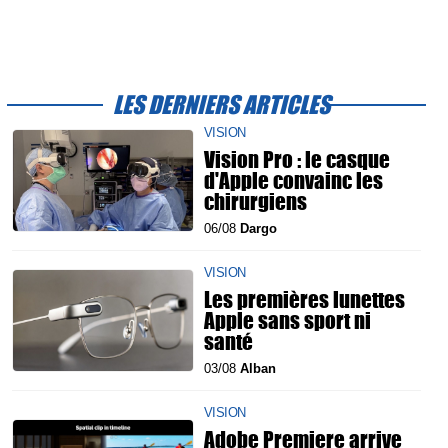
LES DERNIERS ARTICLES
VISION
Vision Pro : le casque
d'Apple convainc les
chirurgiens
06/08
Dargo
VISION
Les premières lunettes
Apple sans sport ni
santé
03/08
Alban
VISION
Adobe Premiere arrive