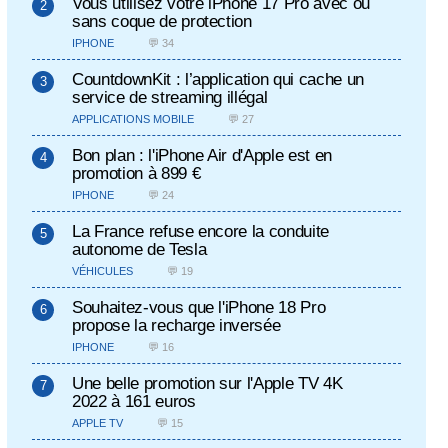
Vous utilisez votre iPhone 17 Pro avec ou
sans coque de protection
IPHONE
💬 34
CountdownKit : l’application qui cache un
service de streaming illégal
APPLICATIONS MOBILE
💬 27
Bon plan : l'iPhone Air d'Apple est en
promotion à 899 €
IPHONE
💬 24
La France refuse encore la conduite
autonome de Tesla
VÉHICULES
💬 19
Souhaitez-vous que l'iPhone 18 Pro
propose la recharge inversée
IPHONE
💬 16
Une belle promotion sur l'Apple TV 4K
2022 à 161 euros
APPLE TV
💬 15