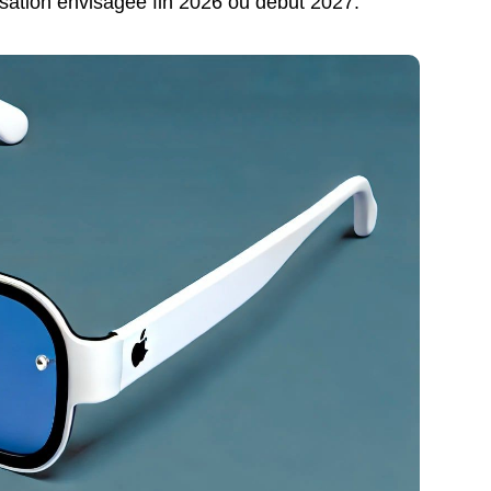
sation envisagée fin 2026 ou début 2027.