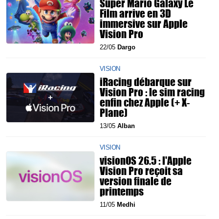
Super Mario Galaxy Le
Film arrive en 3D
immersive sur Apple
Vision Pro
22/05
Dargo
VISION
iRacing débarque sur
Vision Pro : le sim racing
enfin chez Apple (+ X-
Plane)
13/05
Alban
VISION
visionOS 26.5 : l'Apple
Vision Pro reçoit sa
version finale de
printemps
11/05
Medhi