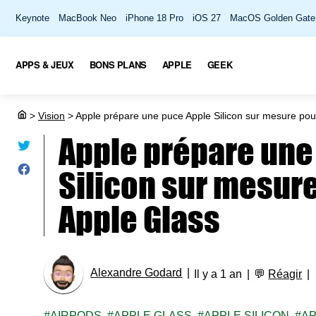
Keynote
MacBook Neo
iPhone 18 Pro
iOS 27
MacOS Golden Gate
APPS & JEUX
BONS PLANS
APPLE
GEEK
>
Vision
>
Apple prépare une puce Apple Silicon sur mesure pou
Apple prépare une
Silicon sur mesure
Apple Glass
Alexandre Godard
Il y a 1 an
💬
Réagir
AIRPODS
APPLE GLASS
APPLE SILICON
A