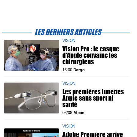
LES DERNIERS ARTICLES
VISION
Vision Pro : le casque
d'Apple convainc les
chirurgiens
13:00
Dargo
VISION
Les premières lunettes
Apple sans sport ni
santé
03/08
Alban
VISION
Adobe Premiere arrive