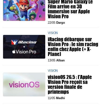
Super Mario Galaxy Le
Film arrive en 3D
immersive sur Apple
Vision Pro
22/05
Dargo
VISION
iRacing débarque sur
Vision Pro : le sim racing
enfin chez Apple (+ X-
Plane)
13/05
Alban
VISION
visionOS 26.5 : l'Apple
Vision Pro reçoit sa
version finale de
printemps
11/05
Medhi