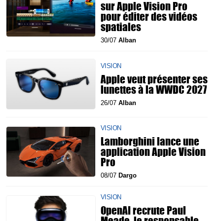
sur Apple Vision Pro
pour éditer des vidéos
spatiales
30/07
Alban
VISION
Apple veut présenter ses
lunettes à la WWDC 2027
26/07
Alban
VISION
Lamborghini lance une
application Apple Vision
Pro
08/07
Dargo
VISION
OpenAI recrute Paul
Meade, le responsable