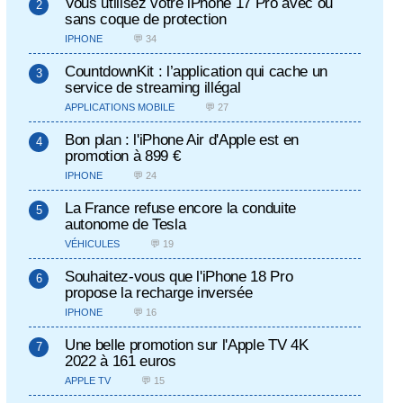
Vous utilisez votre iPhone 17 Pro avec ou
sans coque de protection
IPHONE
💬 34
CountdownKit : l’application qui cache un
service de streaming illégal
APPLICATIONS MOBILE
💬 27
Bon plan : l'iPhone Air d'Apple est en
promotion à 899 €
IPHONE
💬 24
La France refuse encore la conduite
autonome de Tesla
VÉHICULES
💬 19
Souhaitez-vous que l'iPhone 18 Pro
propose la recharge inversée
IPHONE
💬 16
Une belle promotion sur l'Apple TV 4K
2022 à 161 euros
APPLE TV
💬 15