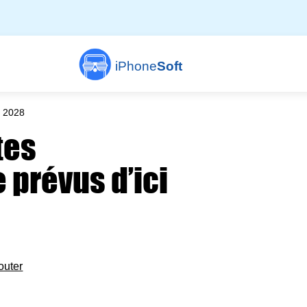
iPhone
Soft
à 2028
tes
 prévus d’ici
outer