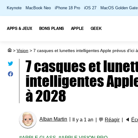
Keynote
MacBook Neo
iPhone 18 Pro
iOS 27
MacOS Golden Gate
APPS & JEUX
BONS PLANS
APPLE
GEEK
>
Vision
>
7 casques et lunettes intelligentes Apple prévus d’ici 
7 casques et lunet
intelligentes Apple
à 2028
Alban Martin
Il y a 1 an
💬
Réagir
🔈
Éc
APPLE GLASS
APPLE VISION PRO