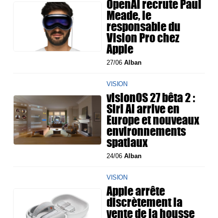
OpenAI recrute Paul
Meade, le
responsable du
Vision Pro chez
Apple
27/06
Alban
VISION
visionOS 27 bêta 2 :
Siri AI arrive en
Europe et nouveaux
environnements
spatiaux
24/06
Alban
VISION
Apple arrête
discrètement la
vente de la housse