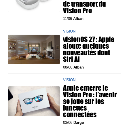
de transport du
Vision Pro
11/06
Alban
VISION
visionOS 27 : Apple
ajoute quelques
nouveautés dont
Siri AI
08/06
Alban
VISION
Apple enterre le
Vision Pro : l’avenir
se joue sur les
lunettes
connectées
03/06
Dargo