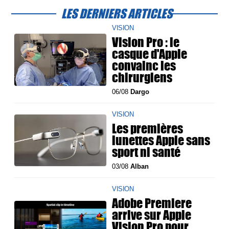
LES DERNIERS ARTICLES
VISION
Vision Pro : le
casque d'Apple
convainc les
chirurgiens
06/08
Dargo
VISION
Les premières
lunettes Apple sans
sport ni santé
03/08
Alban
VISION
Adobe Premiere
arrive sur Apple
Vision Pro pour