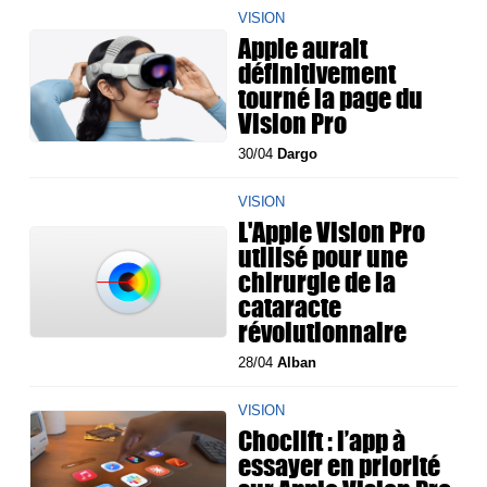
VISION
Apple aurait
définitivement
tourné la page du
Vision Pro
30/04
Dargo
VISION
L'Apple Vision Pro
utilisé pour une
chirurgie de la
cataracte
révolutionnaire
28/04
Alban
VISION
Choclift : l’app à
essayer en priorité