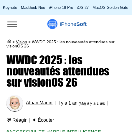
Keynote
MacBook Neo
iPhone 18 Pro
iOS 27
MacOS Golden Gate
iPhone
Soft
>
Vision
>
WWDC 2025 : les nouveautés attendues sur
visionOS 26
WWDC 2025 : les
nouveautés attendues
sur visionOS 26
Alban Martin
Il y a 1 an
(Màj il y a 1 an)
💬
Réagir
🔈
Écouter