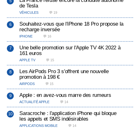
La France refuse encore la conduite autonome
de Tesla
VÉHICULES
💬 19
Souhaitez-vous que l'iPhone 18 Pro propose la
recharge inversée
IPHONE
💬 16
Une belle promotion sur l'Apple TV 4K 2022 à
161 euros
APPLE TV
💬 15
Les AirPods Pro 3 s'offrent une nouvelle
promotion à 198 €
AIRPODS
💬 15
Apple : en avez-vous marre des rumeurs
ACTUALITÉ APPLE
💬 14
Saracroche : l'application iPhone qui bloque
les appels et SMS indésirables
APPLICATIONS MOBILE
💬 14