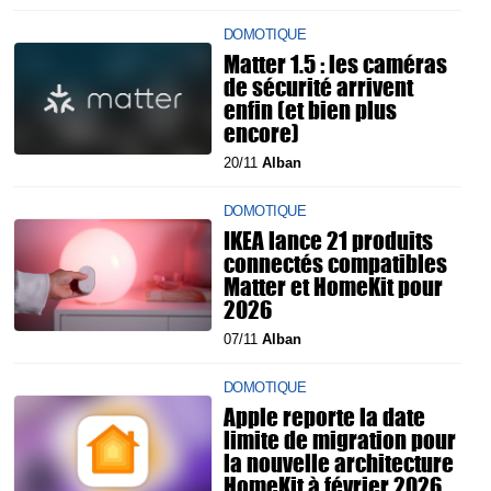
DOMOTIQUE
Matter 1.5 : les caméras
de sécurité arrivent
enfin (et bien plus
encore)
20/11
Alban
DOMOTIQUE
IKEA lance 21 produits
connectés compatibles
Matter et HomeKit pour
2026
07/11
Alban
DOMOTIQUE
Apple reporte la date
limite de migration pour
la nouvelle architecture
HomeKit à février 2026