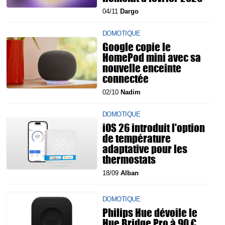
04/11
Dargo
DOMOTIQUE
Google copie le
HomePod mini avec sa
nouvelle enceinte
connectée
02/10
Nadim
DOMOTIQUE
iOS 26 introduit l'option
de température
adaptative pour les
thermostats
18/09
Alban
DOMOTIQUE
Philips Hue dévoile le
Hue Bridge Pro à 90 €