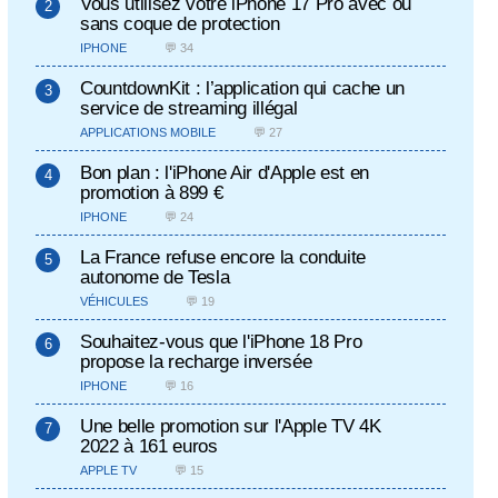
Vous utilisez votre iPhone 17 Pro avec ou
sans coque de protection
IPHONE
💬 34
CountdownKit : l’application qui cache un
service de streaming illégal
APPLICATIONS MOBILE
💬 27
Bon plan : l'iPhone Air d'Apple est en
promotion à 899 €
IPHONE
💬 24
La France refuse encore la conduite
autonome de Tesla
VÉHICULES
💬 19
Souhaitez-vous que l'iPhone 18 Pro
propose la recharge inversée
IPHONE
💬 16
Une belle promotion sur l'Apple TV 4K
2022 à 161 euros
APPLE TV
💬 15