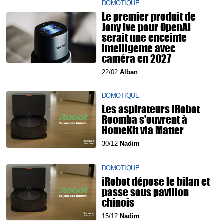
DOMOTIQUE
Le premier produit de
Jony Ive pour OpenAI
serait une enceinte
intelligente avec
caméra en 2027
22/02
Alban
DOMOTIQUE
Les aspirateurs iRobot
Roomba s'ouvrent à
HomeKit via Matter
30/12
Nadim
DOMOTIQUE
iRobot dépose le bilan et
passe sous pavillon
chinois
15/12
Nadim