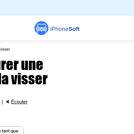
iPhone
Soft
visser
urer une
a visser
🔈
Écouter