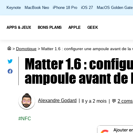
Keynote
MacBook Neo
iPhone 18 Pro
iOS 27
MacOS Golden Gate
APPS & JEUX
BONS PLANS
APPLE
GEEK
>
Domotique
>
Matter 1.6 : configurer une ampoule avant de la 
Matter 1.6 : config
ampoule avant de l
Alexandre Godard
Il y a 2 mois
💬
2 coms
NFC