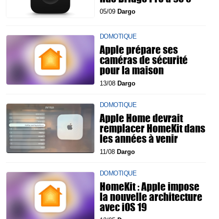
05/09
Dargo
DOMOTIQUE
Apple prépare ses
caméras de sécurité
pour la maison
13/08
Dargo
DOMOTIQUE
Apple Home devrait
remplacer HomeKit dans
les années à venir
11/08
Dargo
DOMOTIQUE
HomeKit : Apple impose
la nouvelle architecture
avec iOS 19