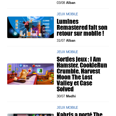
03/08
Alban
JEUX MOBILE
Lumines
Remastered fait son
retour sur mobile !
31/07
Alban
JEUX MOBILE
Sorties jeux : I Am
Hamster, CookieRun
Crumble, Harvest
Moon The Lost
Valley et Case
Solved
30/07
Medhi
JEUX MOBILE
Kahris a porté The