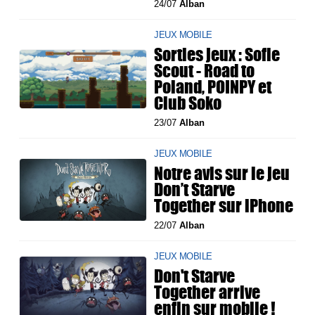
24/07
Alban
JEUX MOBILE
Sorties jeux : Sofie
Scout - Road to
Poland, POINPY et
Club Soko
23/07
Alban
JEUX MOBILE
Notre avis sur le jeu
Don’t Starve
Together sur iPhone
22/07
Alban
JEUX MOBILE
Don't Starve
Together arrive
enfin sur mobile !