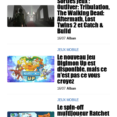
Sorties jeux :
Outliver: Tribulation,
The Walking Dead:
Aftermath, Lost
Twins 2 et Catch &
Build
16/07
Alban
JEUX MOBILE
Le nouveau jeu
Digimon Up est
disponible, mais ce
n'est pas ce vous
croyez
16/07
Alban
JEUX MOBILE
Le spin-off
multijoueur Ratchet