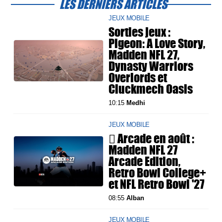
LES DERNIERS ARTICLES
JEUX MOBILE
Sorties jeux :
Pigeon: A Love Story,
Madden NFL 27,
Dynasty Warriors
Overlords et
Cluckmech Oasis
10:15
Medhi
JEUX MOBILE
 Arcade en août :
Madden NFL 27
Arcade Edition,
Retro Bowl College+
et NFL Retro Bowl '27
08:55
Alban
JEUX MOBILE