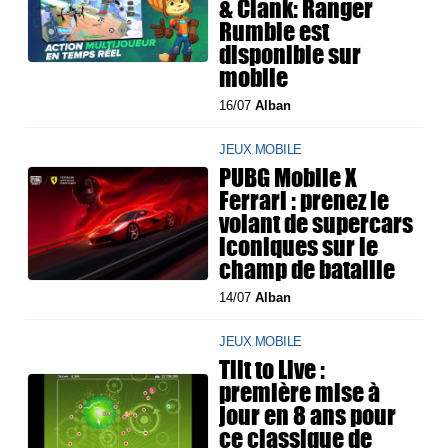
& Clank: Ranger
Rumble est
disponible sur
mobile
16/07
Alban
JEUX MOBILE
PUBG Mobile X
Ferrari : prenez le
volant de supercars
iconiques sur le
champ de bataille
14/07
Alban
JEUX MOBILE
Tilt to Live :
première mise à
jour en 8 ans pour
ce classique de