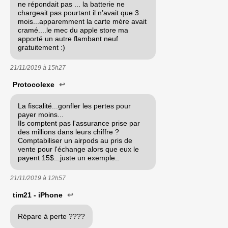
ne répondait pas ... la batterie ne
chargeait pas pourtant il n’avait que 3
mois...apparemment la carte mère avait
cramé....le mec du apple store ma
apporté un autre flambant neuf
gratuitement :)
21/11/2019 à
15h27
Protocolexe
↩
La fiscalité...gonfler les pertes pour
payer moins...
Ils comptent pas l'assurance prise par
des millions dans leurs chiffre ?
Comptabiliser un airpods au pris de
vente pour l'échange alors que eux le
payent 15$...juste un exemple..
21/11/2019 à
12h57
tim21 - iPhone
↩
Répare à perte ????