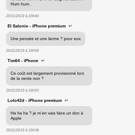
Hum hum..
20/11/2019 à
20h40
El Salonio - iPhone premium
↩
Une pensée et une larme ? pour eux
20/11/2019 à
19h59
Tim64 - iPhone
↩
Ce coût est largement provisionné lors
de la vente non ?
20/11/2019 à
19h50
Lolo42d - iPhone premium
↩
Ha ha ha ? je m’en vais faire un don à
Apple
20/11/2019 à
19h38