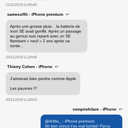
21/11/2019 à
00h40
samesuffit - iPhone premium
↩
Après une grosse pluie... la batterie de
mon SE avait gonflé. Après un passage
au genius suis reparti avec un SE
flambant « neuf » 2 ans après sa
sortie...
20/11/2019 à
22h08
Thierry Cohen - iPhone
↩
J’aimerais bien perdre comme Apple
Les pauvres !!!
20/11/2019 à
22h03
vampirehilare - iPhone
↩
@Artifix_ - iPhone premium
Ah ben mince t’es mal tombé! Parce