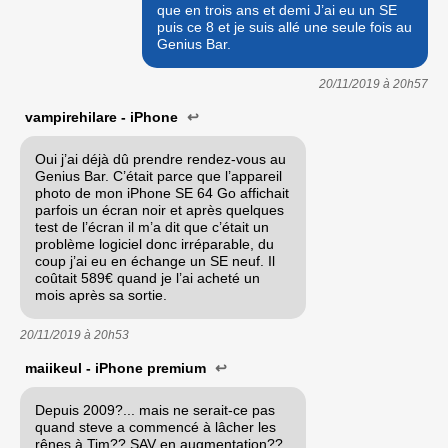
que en trois ans et demi J’ai eu un SE
puis ce 8 et je suis allé une seule fois au
Genius Bar.
20/11/2019 à
20h57
vampirehilare - iPhone
↩
Oui j’ai déjà dû prendre rendez-vous au
Genius Bar. C’était parce que l’appareil
photo de mon iPhone SE 64 Go affichait
parfois un écran noir et après quelques
test de l’écran il m’a dit que c’était un
problème logiciel donc irréparable, du
coup j’ai eu en échange un SE neuf. Il
coûtait 589€ quand je l’ai acheté un
mois après sa sortie.
20/11/2019 à
20h53
maiikeul - iPhone premium
↩
Depuis 2009?... mais ne serait-ce pas
quand steve a commencé à lâcher les
rênes à Tim?? SAV en augmentation??