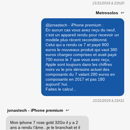
21/11/2019 à
21h20
Metrosolos
↩
@jonastech - iPhone premium :
En aucun cas vous avez reçu du neuf,
c'est un appareil rendu pour recevoir un
modèle plus récent reconditionné.
Celui qui a rendu ce 7 et payé 800
euros le nouveaux produit qui vaut 380
euros charges comprises et avait payé
700 euros le 7 que vous avez reçu,
Apple sont toujours dans les chiffres
noirs vu le prix dérisoire actuel des
composants du 7 valant 280 euros en
composants en 2017 et pas 180
aujourd' hui.
Faites le calcul...
21/11/2019 à
21h11
jonastech - iPhone premium
↩
Mon iphone 7 rose gold 32Go il y a 2
ans a rendu l’âme...je le branchait et il