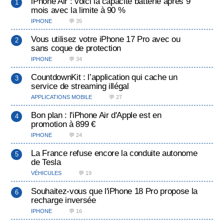
iPhone Air : voici la capacité batterie après 9
mois avec la limite à 90 %
IPHONE
💬 35
Vous utilisez votre iPhone 17 Pro avec ou
sans coque de protection
IPHONE
💬 34
CountdownKit : l’application qui cache un
service de streaming illégal
APPLICATIONS MOBILE
💬 27
Bon plan : l'iPhone Air d'Apple est en
promotion à 899 €
IPHONE
💬 24
La France refuse encore la conduite autonome
de Tesla
VÉHICULES
💬 19
Souhaitez-vous que l'iPhone 18 Pro propose la
recharge inversée
IPHONE
💬 16