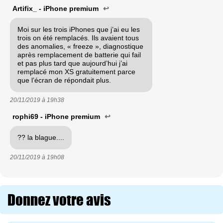
Artifix_ - iPhone premium
↩
Moi sur les trois iPhones que j’ai eu les
trois on été remplacés. Ils avaient tous
des anomalies, « freeze », diagnostique
après remplacement de batterie qui fail
et pas plus tard que aujourd’hui j’ai
remplacé mon XS gratuitement parce
que l’écran de répondait plus.
20/11/2019 à
19h38
rophi69 - iPhone premium
↩
?? la blague....
20/11/2019 à
19h08
Donnez votre avis