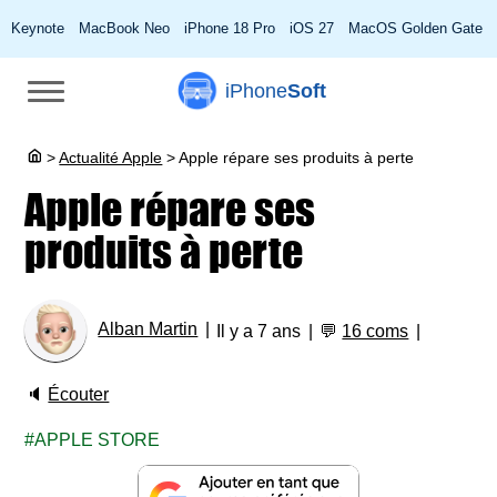
Keynote
MacBook Neo
iPhone 18 Pro
iOS 27
MacOS Golden Gate
iPhone
Soft
>
Actualité Apple
>
Apple répare ses produits à perte
Apple répare ses
produits à perte
Alban Martin
Il y a 7 ans
💬
16 coms
🔈
Écouter
APPLE STORE