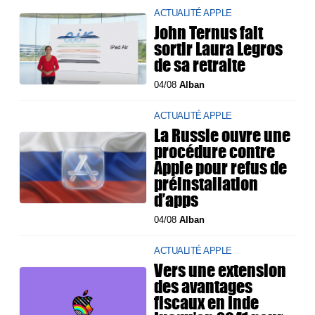
ACTUALITÉ APPLE
John Ternus fait
sortir Laura Legros
de sa retraite
04/08
Alban
ACTUALITÉ APPLE
La Russie ouvre une
procédure contre
Apple pour refus de
préinstallation
d’apps
04/08
Alban
ACTUALITÉ APPLE
Vers une extension
des avantages
fiscaux en Inde