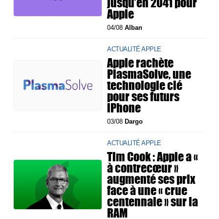
jusqu’en 2041 pour
Apple
04/08
Alban
ACTUALITÉ APPLE
Apple rachète
PlasmaSolve, une
technologie clé
pour ses futurs
iPhone
03/08
Dargo
ACTUALITÉ APPLE
Tim Cook : Apple a «
à contrecœur »
augmenté ses prix
face à une « crue
centennale » sur la
RAM