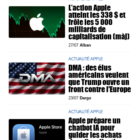
L’action Apple
atteint les 338 $ et
frôle les 5 000
milliards de
capitalisation (màj)
27/07
Alban
ACTUALITÉ APPLE
DMA : des élus
américains veulent
que Trump ouvre un
front contre l'Europe
23/07
Dargo
ACTUALITÉ APPLE
Apple prépare un
chatbot IA pour
guider les achats