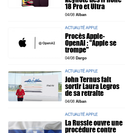
18 Pro et Ultra
04/08
Alban
ACTUALITÉ APPLE
Procès Apple-
OpenAI : "Apple se
trompe"
04/08
Dargo
ACTUALITÉ APPLE
John Ternus fait
sortir Laura Legros
de sa retraite
04/08
Alban
ACTUALITÉ APPLE
La Russie ouvre une
procédure contre