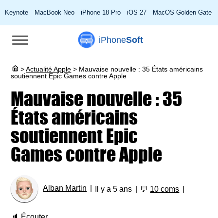
Keynote
MacBook Neo
iPhone 18 Pro
iOS 27
MacOS Golden Gate
iPhone
Soft
>
Actualité Apple
>
Mauvaise nouvelle : 35 États américains
soutiennent Epic Games contre Apple
Mauvaise nouvelle : 35
États américains
soutiennent Epic
Games contre Apple
Alban Martin
Il y a 5 ans
💬
10 coms
🔈
Écouter