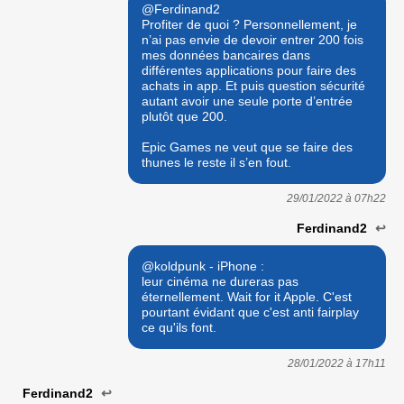
@Ferdinand2
Profiter de quoi ? Personnellement, je
n’ai pas envie de devoir entrer 200 fois
mes données bancaires dans
différentes applications pour faire des
achats in app. Et puis question sécurité
autant avoir une seule porte d’entrée
plutôt que 200.
Epic Games ne veut que se faire des
thunes le reste il s’en fout.
29/01/2022 à
07h22
Ferdinand2
↩
@koldpunk - iPhone :
leur cinéma ne dureras pas
éternellement. Wait for it Apple. C'est
pourtant évidant que c'est anti fairplay
ce qu'ils font.
28/01/2022 à
17h11
Ferdinand2
↩