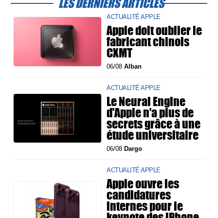
LES DERNIERS ARTICLES
ACTUALITÉ APPLE
Apple doit oublier le
fabricant chinois
CXMT
06/08
Alban
ACTUALITÉ APPLE
Le Neural Engine
d'Apple n'a plus de
secrets grâce à une
étude universitaire
06/08
Dargo
ACTUALITÉ APPLE
Apple ouvre les
candidatures
internes pour le
keynote des iPhone