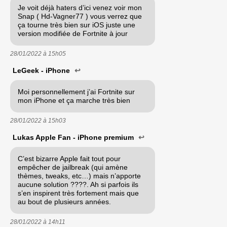
Je voit déjà haters d’ici venez voir mon
Snap ( Hd-Vagner77 ) vous verrez que
ça tourne très bien sur iOS juste une
version modifiée de Fortnite à jour
28/01/2022 à
15h05
LeGeek - iPhone
↩
Moi personnellement j’ai Fortnite sur
mon iPhone et ça marche très bien
28/01/2022 à
15h03
Lukas Apple Fan - iPhone premium
↩
C’est bizarre Apple fait tout pour
empêcher de jailbreak (qui amène
thèmes, tweaks, etc…) mais n’apporte
aucune solution ????. Ah si parfois ils
s’en inspirent très fortement mais que
au bout de plusieurs années.
28/01/2022 à
14h11