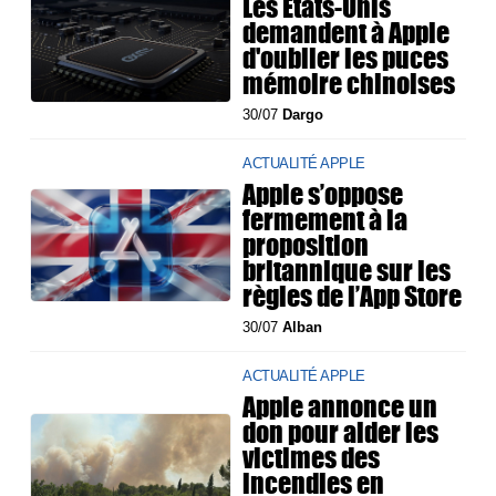
Les États-Unis
demandent à Apple
d'oublier les puces
mémoire chinoises
30/07
Dargo
ACTUALITÉ APPLE
Apple s’oppose
fermement à la
proposition
britannique sur les
règles de l’App Store
30/07
Alban
ACTUALITÉ APPLE
Apple annonce un
don pour aider les
victimes des
incendies en