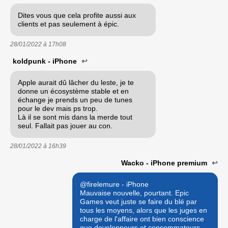
Dites vous que cela profite aussi aux
clients et pas seulement à épic.
28/01/2022 à
17h08
koldpunk - iPhone
↩
Apple aurait dû lâcher du leste, je te
donne un écosystème stable et en
échange je prends un peu de tunes
pour le dev mais ps trop.
Là il se sont mis dans la merde tout
seul. Fallait pas jouer au con.
28/01/2022 à
16h39
Wacko - iPhone premium
↩
@firelemure - iPhone
Mauvaise nouvelle, pourtant. Epic
Games veut juste se faire du blé par
tous les moyens, alors que les juges en
charge de l'affaire ont bien conscience
que developpeurs et consommateurs