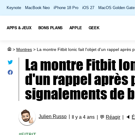
Keynote
MacBook Neo
iPhone 18 Pro
iOS 27
MacOS Golden Gate
APPS & JEUX
BONS PLANS
APPLE
GEEK
>
Montres
>
La montre Fitbit Ionic fait l'objet d'un rappel après
La montre Fitbit Ion
d'un rappel après 
signalements de b
Julien Russo
Il y a 4 ans
💬
Réagir
🔈
É
FITBIT