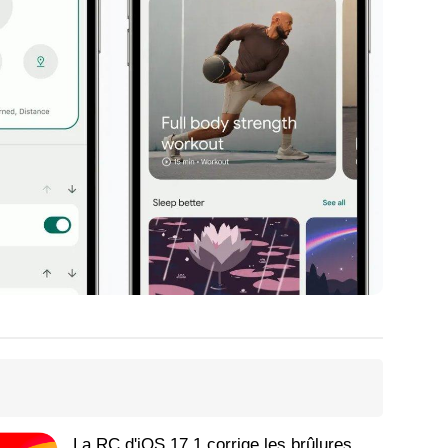
La RC d'iOS 17.1 corrige les brûlures