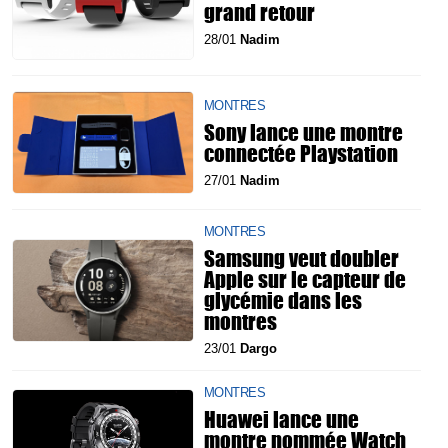
grand retour
28/01
Nadim
MONTRES
Sony lance une montre
connectée Playstation
27/01
Nadim
MONTRES
Samsung veut doubler
Apple sur le capteur de
glycémie dans les
montres
23/01
Dargo
MONTRES
Huawei lance une
montre nommée Watch