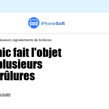
iPhone
Soft
 plusieurs signalements de brûlures
ic fait l'objet
plusieurs
rûlures
couter