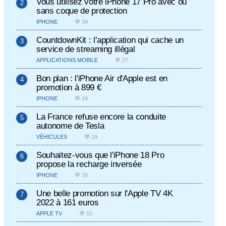
Vous utilisez votre iPhone 17 Pro avec ou
sans coque de protection
IPHONE
💬 34
CountdownKit : l’application qui cache un
service de streaming illégal
APPLICATIONS MOBILE
💬 27
Bon plan : l'iPhone Air d'Apple est en
promotion à 899 €
IPHONE
💬 24
La France refuse encore la conduite
autonome de Tesla
VÉHICULES
💬 19
Souhaitez-vous que l'iPhone 18 Pro
propose la recharge inversée
IPHONE
💬 16
Une belle promotion sur l'Apple TV 4K
2022 à 161 euros
APPLE TV
💬 15