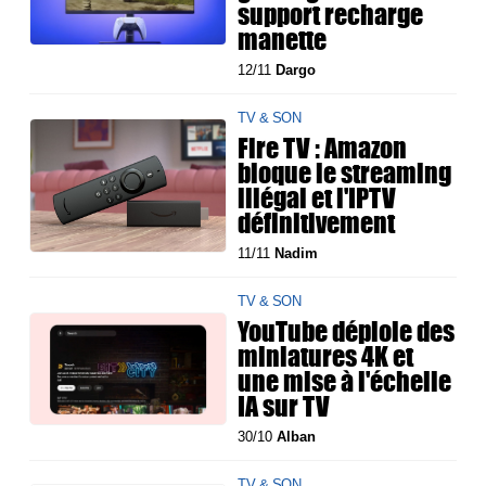
support recharge
manette
12/11
Dargo
TV & SON
Fire TV : Amazon
bloque le streaming
illégal et l'IPTV
définitivement
11/11
Nadim
TV & SON
YouTube déploie des
miniatures 4K et
une mise à l'échelle
IA sur TV
30/10
Alban
TV & SON