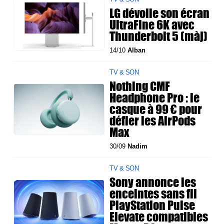
LG dévoile son écran
UltraFine 6K avec
Thunderbolt 5 (màj)
14/10
Alban
TV & SON
Nothing CMF
Headphone Pro : le
casque à 99 € pour
défier les AirPods
Max
30/09
Nadim
TV & SON
Sony annonce les
enceintes sans fil
PlayStation Pulse
Elevate compatibles