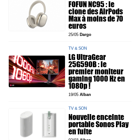
FOFUN NC95 : le
clone des AirPods
Max à moins de 70
euros
25/05
Dargo
TV & SON
LG UltraGear
25G590B : le
premier moniteur
gaming 1000 Hz en
1080p !
19/05
Alban
TV & SON
Nouvelle enceinte
portable Sonos Play
en fuite