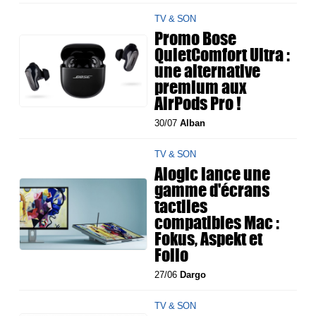
TV & SON
Promo Bose
QuietComfort Ultra :
une alternative
premium aux
AirPods Pro !
30/07
Alban
TV & SON
Alogic lance une
gamme d'écrans
tactiles
compatibles Mac :
Fokus, Aspekt et
Folio
27/06
Dargo
TV & SON