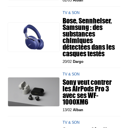
02/03
Alban
TV & SON
Bose, Sennheiser,
Samsung : des
substances
chimiques
détectées dans les
casques testés
20/02
Dargo
TV & SON
Sony veut contrer
les AirPods Pro 3
avec ses WF-
1000XM6
13/02
Alban
TV & SON