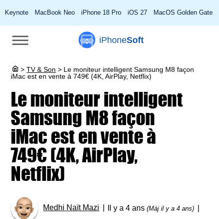
Keynote
MacBook Neo
iPhone 18 Pro
iOS 27
MacOS Golden Gate
iPhone
Soft
>
TV & Son
>
Le moniteur intelligent Samsung M8 façon
iMac est en vente à 749€ (4K, AirPlay, Netflix)
Le moniteur intelligent
Samsung M8 façon
iMac est en vente à
749€ (4K, AirPlay,
Netflix)
Medhi Naït Mazi
Il y a 4 ans
(Màj il y a 4 ans)