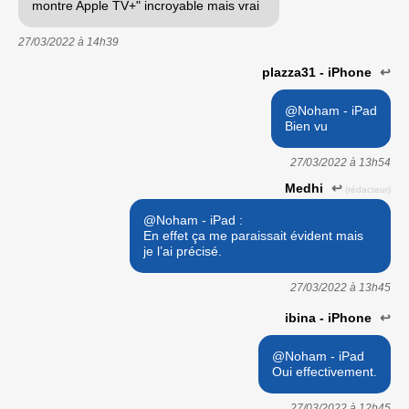
montre Apple TV+" incroyable mais vrai
27/03/2022 à
14h39
plazza31 - iPhone
↩
@Noham - iPad
Bien vu
27/03/2022 à
13h54
Medhi
↩
(rédacteur)
@Noham - iPad :
En effet ça me paraissait évident mais
je l’ai précisé.
27/03/2022 à
13h45
ibina - iPhone
↩
@Noham - iPad
Oui effectivement.
27/03/2022 à
12h45