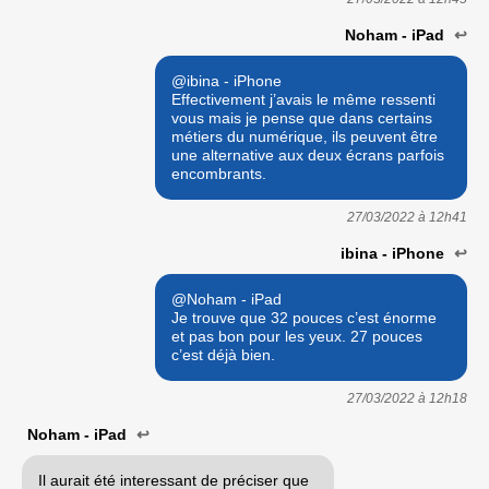
Noham - iPad
↩
@ibina - iPhone
Effectivement j’avais le même ressenti
vous mais je pense que dans certains
métiers du numérique, ils peuvent être
une alternative aux deux écrans parfois
encombrants.
27/03/2022 à
12h41
ibina - iPhone
↩
@Noham - iPad
Je trouve que 32 pouces c’est énorme
et pas bon pour les yeux. 27 pouces
c’est déjà bien.
27/03/2022 à
12h18
Noham - iPad
↩
Il aurait été interessant de préciser que