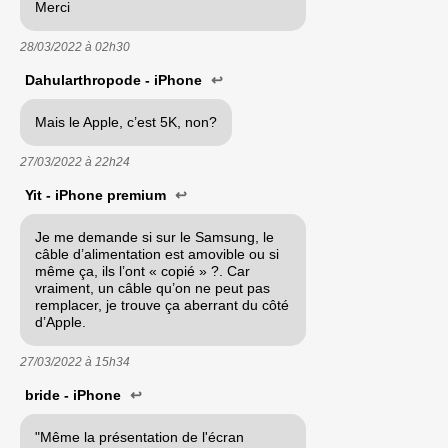
Merci
28/03/2022 à
02h30
Dahularthropode - iPhone
↩
Mais le Apple, c’est 5K, non?
27/03/2022 à
22h24
Yit - iPhone premium
↩
Je me demande si sur le Samsung, le
câble d’alimentation est amovible ou si
même ça, ils l’ont « copié » ?. Car
vraiment, un câble qu’on ne peut pas
remplacer, je trouve ça aberrant du côté
d’Apple.
27/03/2022 à
15h34
bride - iPhone
↩
"Même la présentation de l'écran