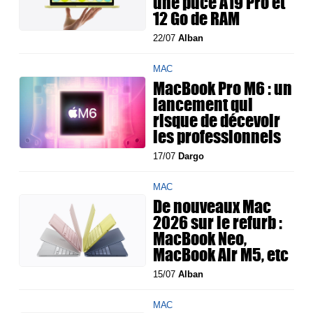
une puce A19 Pro et
12 Go de RAM
22/07
Alban
MAC
MacBook Pro M6 : un
lancement qui
risque de décevoir
les professionnels
17/07
Dargo
MAC
De nouveaux Mac
2026 sur le refurb :
MacBook Neo,
MacBook Air M5, etc
15/07
Alban
MAC