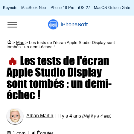
Keynote
MacBook Neo
iPhone 18 Pro
iOS 27
MacOS Golden Gate
iPhone
Soft
>
Mac
>
Les tests de l'écran Apple Studio Display sont
tombés : un demi-échec !
🔥
Les tests de l'écran
Apple Studio Display
sont tombés : un demi-
échec !
Alban Martin
Il y a 4 ans
(Màj il y a 4 ans)
💬
1 com
🔈
Écouter