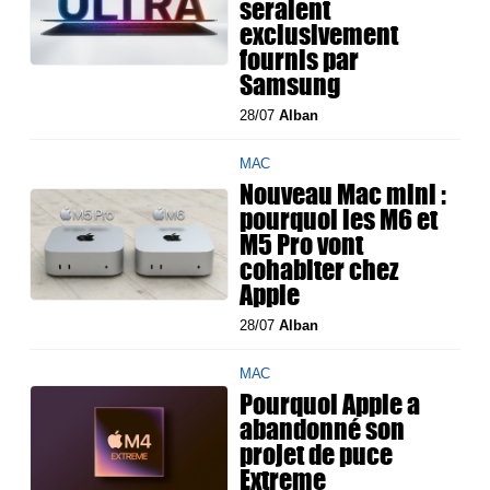
seraient
exclusivement
fournis par
Samsung
28/07
Alban
MAC
Nouveau Mac mini :
pourquoi les M6 et
M5 Pro vont
cohabiter chez
Apple
28/07
Alban
MAC
Pourquoi Apple a
abandonné son
projet de puce
Extreme