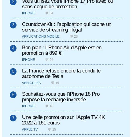
Vous utilisez votre iPhone 17 Pro avec ou
sans coque de protection
IPHONE
💬 34
CountdownKit : l’application qui cache un
service de streaming illégal
APPLICATIONS MOBILE
💬 28
Bon plan : l'iPhone Air d'Apple est en
promotion à 899 €
IPHONE
💬 24
La France refuse encore la conduite
autonome de Tesla
VÉHICULES
💬 19
Souhaitez-vous que l'iPhone 18 Pro
propose la recharge inversée
IPHONE
💬 16
Une belle promotion sur l'Apple TV 4K
2022 à 161 euros
APPLE TV
💬 15