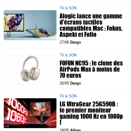
TV & SON
Alogic lance une gamme
d'écrans tactiles
compatibles Mac : Fokus,
Aspekt et Folio
27/06
Dargo
TV & SON
FOFUN NC95 : le clone des
AirPods Max à moins de
70 euros
25/05
Dargo
TV & SON
LG UltraGear 25G590B :
le premier moniteur
gaming 1000 Hz en 1080p
!
19/05
Alban