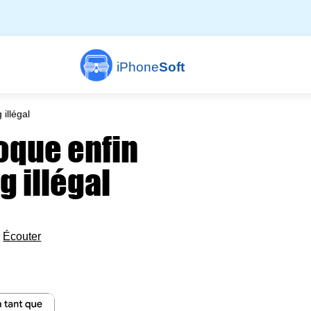
iPhone
Soft
illégal
loque enfin
 illégal

Écouter