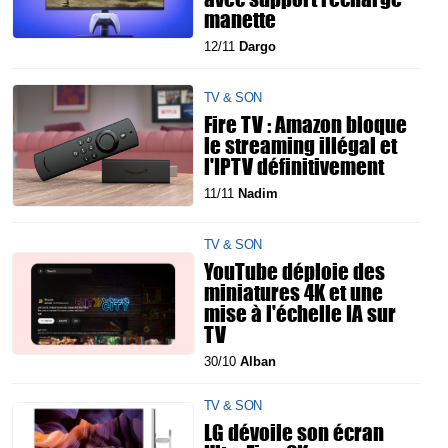
manette
12/11
Dargo
TV & SON
Fire TV : Amazon bloque
le streaming illégal et
l'IPTV définitivement
11/11
Nadim
TV & SON
YouTube déploie des
miniatures 4K et une
mise à l'échelle IA sur
TV
30/10
Alban
TV & SON
LG dévoile son écran