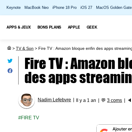
Keynote
MacBook Neo
iPhone 18 Pro
iOS 27
MacOS Golden Gate
APPS & JEUX
BONS PLANS
APPLE
GEEK
>
TV & Son
>
Fire TV : Amazon bloque enfin des apps streaming 
Fire TV : Amazon b
des apps streaming
Nadim Lefebvre
Il y a 1 an
💬
3 coms

FIRE TV