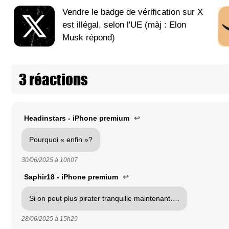
Vendre le badge de vérification sur X
est illégal, selon l'UE (màj : Elon
Musk répond)
3 réactions
Headinstars - iPhone premium
↩
Pourquoi « enfin »?
30/06/2025 à
10h07
Saphir18 - iPhone premium
↩
Si on peut plus pirater tranquille maintenant….
28/06/2025 à
15h29