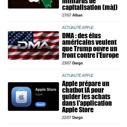
milliards de
capitalisation (màj)
27/07
Alban
ACTUALITÉ APPLE
DMA : des élus
américains veulent
que Trump ouvre un
front contre l'Europe
23/07
Dargo
ACTUALITÉ APPLE
Apple prépare un
chatbot IA pour
guider les achats
dans l'application
Apple Store
22/07
Dargo