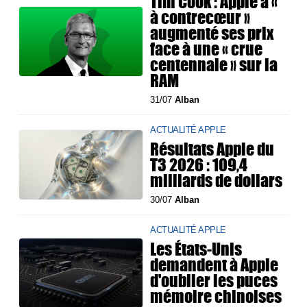
Tim Cook : Apple a «
à contrecœur »
augmenté ses prix
face à une « crue
centennale » sur la
RAM
31/07
Alban
ACTUALITÉ APPLE
Résultats Apple du
T3 2026 : 109,4
milliards de dollars
30/07
Alban
ACTUALITÉ APPLE
Les États-Unis
demandent à Apple
d'oublier les puces
mémoire chinoises