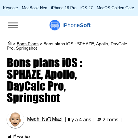
Keynote
MacBook Neo
iPhone 18 Pro
iOS 27
MacOS Golden Gate
iPhone
Soft
>
Bons Plans
>
Bons plans iOS : SPHAZE, Apollo, DayCalc
Pro, Springshot
Bons plans iOS :
SPHAZE, Apollo,
DayCalc Pro,
Springshot
Medhi Naït Mazi
Il y a 4 ans
💬
2 coms
🔈
Écouter