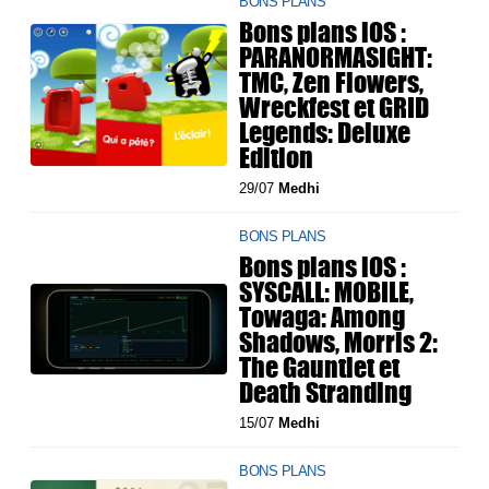
BONS PLANS
Bons plans iOS :
PARANORMASIGHT:
TMC, Zen Flowers,
Wreckfest et GRID
Legends: Deluxe
Edition
29/07
Medhi
BONS PLANS
Bons plans iOS :
SYSCALL: MOBILE,
Towaga: Among
Shadows, Morris 2:
The Gauntlet et
Death Stranding
15/07
Medhi
BONS PLANS