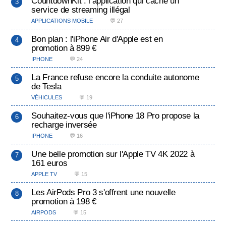
CountdownKit : l’application qui cache un
service de streaming illégal
APPLICATIONS MOBILE
💬 27
Bon plan : l'iPhone Air d'Apple est en
promotion à 899 €
IPHONE
💬 24
La France refuse encore la conduite autonome
de Tesla
VÉHICULES
💬 19
Souhaitez-vous que l'iPhone 18 Pro propose la
recharge inversée
IPHONE
💬 16
Une belle promotion sur l'Apple TV 4K 2022 à
161 euros
APPLE TV
💬 15
Les AirPods Pro 3 s'offrent une nouvelle
promotion à 198 €
AIRPODS
💬 15