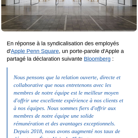
En réponse à la syndicalisation des employés
d'
Apple Penn Square
, un porte-parole d'Apple a
partagé la déclaration suivante
Bloomberg
:
Nous pensons que la relation ouverte, directe et
collaborative que nous entretenons avec les
membres de notre équipe est le meilleur moyen
d'offrir une excellente expérience à nos clients et
à nos équipes. Nous sommes fiers d'offrir aux
membres de notre équipe une solide
rémunération et des avantages exceptionnels.
Depuis 2018, nous avons augmenté nos taux de