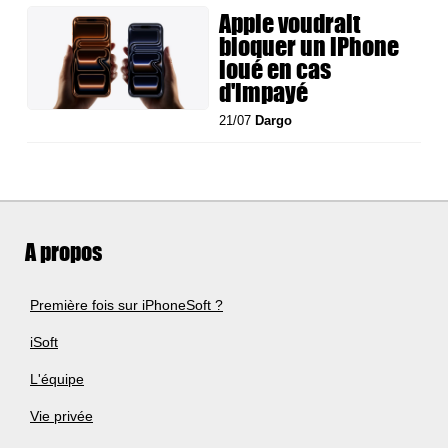
Apple voudrait
bloquer un iPhone
loué en cas
d'impayé
21/07
Dargo
A propos
Première fois sur iPhoneSoft ?
iSoft
L'équipe
Vie privée