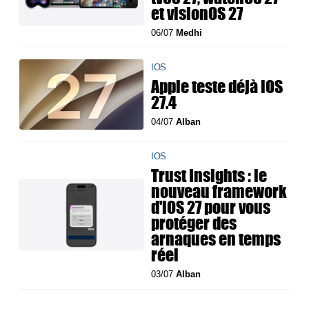
et visionOS 27
06/07
Medhi
IOS
Apple teste déjà iOS
27.4
04/07
Alban
IOS
Trust Insights : le
nouveau framework
d'iOS 27 pour vous
protéger des
arnaques en temps
réel
03/07
Alban