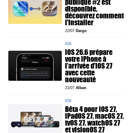
publique #2 est
disponible,
découvrez comment
l'installer
22/07
Dargo
IOS
iOS 26.6 prépare
votre iPhone à
l’arrivée d’iOS 27
avec cette
nouveauté
21/07
Alban
IOS
Bêta 4 pour iOS 27,
iPadOS 27, macOS 27,
tvOS 27, watchOS 27
et visionOS 27