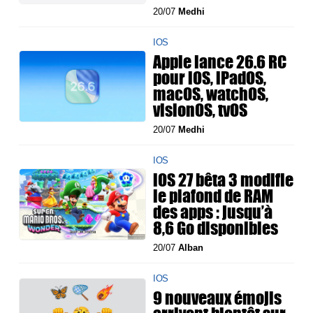
20/07
Medhi
IOS
Apple lance 26.6 RC
pour iOS, iPadOS,
macOS, watchOS,
visionOS, tvOS
20/07
Medhi
IOS
iOS 27 bêta 3 modifie
le plafond de RAM
des apps : jusqu’à
8,6 Go disponibles
20/07
Alban
IOS
9 nouveaux émojis