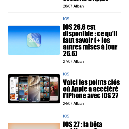
28/07
Alban
IOS
iOS 26.6 est
disponible : ce qu’il
faut savoir (+ les
autres mises à jour
26.6)
27/07
Alban
IOS
Voici les points clés
où Apple a accéléré
l'iPhone avec iOS 27
24/07
Alban
IOS
iOS 27 : la bêta