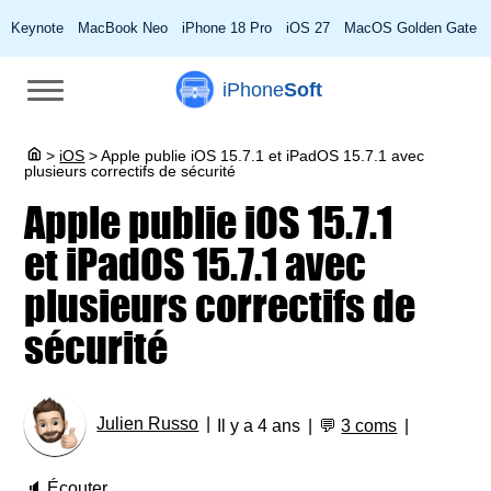
Keynote
MacBook Neo
iPhone 18 Pro
iOS 27
MacOS Golden Gate
iPhone
Soft
>
iOS
>
Apple publie iOS 15.7.1 et iPadOS 15.7.1 avec
plusieurs correctifs de sécurité
Apple publie iOS 15.7.1
et iPadOS 15.7.1 avec
plusieurs correctifs de
sécurité
Julien Russo
Il y a 4 ans
💬
3 coms
🔈
Écouter