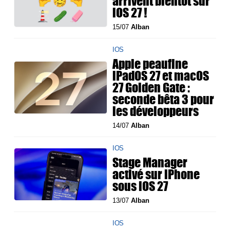
arrivent bientôt sur
iOS 27 !
15/07
Alban
IOS
Apple peaufine
iPadOS 27 et macOS
27 Golden Gate :
seconde bêta 3 pour
les développeurs
14/07
Alban
IOS
Stage Manager
activé sur iPhone
sous iOS 27
13/07
Alban
IOS