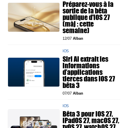
Préparez-vous à la
sortie de la bêta
publique d'iOS 27
(màj : cette
semaine)
12/07
Alban
IOS
Siri AI extrait les
informations
d’applications
tierces dans iOS 27
bêta 3
07/07
Alban
IOS
Bêta 3 pour iOS 27,
iPadOS 27, macOS 27,
tvOS 27, watchOS 27