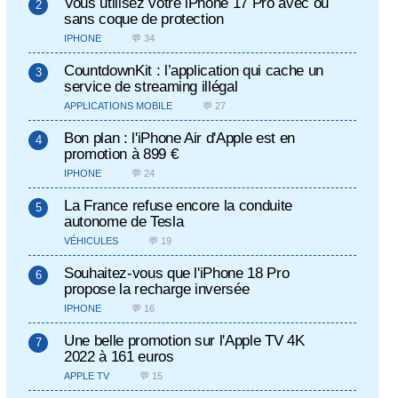
Vous utilisez votre iPhone 17 Pro avec ou
sans coque de protection
IPHONE
💬 34
CountdownKit : l’application qui cache un
service de streaming illégal
APPLICATIONS MOBILE
💬 27
Bon plan : l'iPhone Air d'Apple est en
promotion à 899 €
IPHONE
💬 24
La France refuse encore la conduite
autonome de Tesla
VÉHICULES
💬 19
Souhaitez-vous que l'iPhone 18 Pro
propose la recharge inversée
IPHONE
💬 16
Une belle promotion sur l'Apple TV 4K
2022 à 161 euros
APPLE TV
💬 15