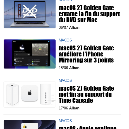
macOS 27 Golden Gate
entame la fin du support
du DVD sur Mac
06/07
Alban
MACOS
macOS 27 Golden Gate
améliore l'iPhone
Mirroring sur 3 points
18/06
Alban
MACOS
macOS 27 Golden Gate
met fin au support du
Time Capsule
17/06
Alban
MACOS
macOS : Apple explique