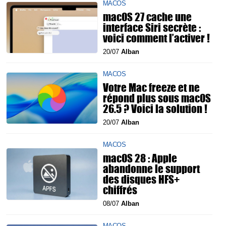
MACOS
macOS 27 cache une
interface Siri secrète :
voici comment l’activer !
20/07
Alban
MACOS
Votre Mac freeze et ne
répond plus sous macOS
26.5 ? Voici la solution !
20/07
Alban
MACOS
macOS 28 : Apple
abandonne le support
des disques HFS+
chiffrés
08/07
Alban
MACOS