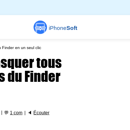
iPhone
Soft
 Finder en un seul clic
squer tous
s du Finder
💬
1 com
🔈
Écouter