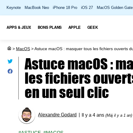
Keynote
MacBook Neo
iPhone 18 Pro
iOS 27
MacOS Golden Gate
APPS & JEUX
BONS PLANS
APPLE
GEEK
>
MacOS
>
Astuce macOS : masquer tous les fichiers ouverts du
Astuce macOS : ma
les fichiers ouvert
en un seul clic
Alexandre Godard
Il y a 4 ans
(Màj il y a 1 an)
ASTUCE
MACOS