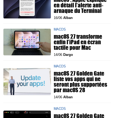
en détail l’alerte anti-
arnaque du Terminal
16/06
Alban
MACOS
macOS 27 transforme
enfin l’iPad en écran
tactile pour Mac
14/06
Dargo
MACOS
macOS 27 Golden Gate
liste vos apps qui ne
seront plus supportées
par macOS 28
14/06
Alban
MACOS
macOS 27 Golden Gate