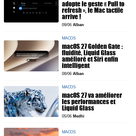
adopte le geste « Pull to
refresh », le Mac tactile
arrive !
09/06
Alban
MACOS
macOS 27 Golden Gate :
fluidité, Liquid Glass
amélioré et Siri enfin
intelligent
08/06
Alban
MACOS
macOS 27 va améliorer
les performances et
Liquid Glass
05/06
Medhi
MACOS