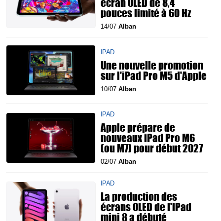
écran OLED de 8,4
pouces limité à 60 Hz
14/07
Alban
IPAD
Une nouvelle promotion
sur l'iPad Pro M5 d'Apple
10/07
Alban
IPAD
Apple prépare de
nouveaux iPad Pro M6
(ou M7) pour début 2027
02/07
Alban
IPAD
La production des
écrans OLED de l'iPad
mini 8 a débuté