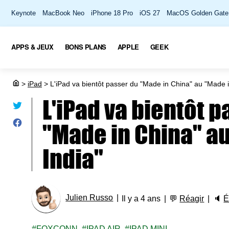
Keynote
MacBook Neo
iPhone 18 Pro
iOS 27
MacOS Golden Gate
APPS & JEUX
BONS PLANS
APPLE
GEEK
>
iPad
>
L'iPad va bientôt passer du "Made in China" au "Made i
L'iPad va bientôt 
"Made in China" a
India"
Julien Russo
Il y a 4 ans
💬
Réagir
🔈
É
FOXCONN
IPAD AIR
IPAD MINI