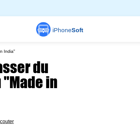
iPhone
Soft
n India"
passer du
u "Made in
couter