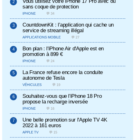
Vous utilisez votre iPhone 17 Pro avec ou
sans coque de protection
IPHONE
💬 34
CountdownKit : l’application qui cache un
service de streaming illégal
APPLICATIONS MOBILE
💬 27
Bon plan : l'iPhone Air d'Apple est en
promotion à 899 €
IPHONE
💬 24
La France refuse encore la conduite
autonome de Tesla
VÉHICULES
💬 19
Souhaitez-vous que l'iPhone 18 Pro
propose la recharge inversée
IPHONE
💬 16
Une belle promotion sur l'Apple TV 4K
2022 à 161 euros
APPLE TV
💬 15