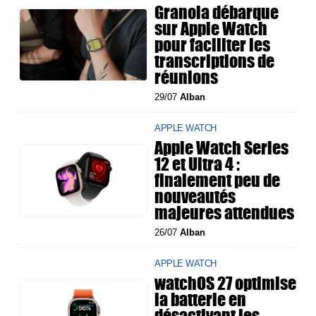
Granola débarque
sur Apple Watch
pour faciliter les
transcriptions de
réunions
29/07
Alban
APPLE WATCH
Apple Watch Series
12 et Ultra 4 :
finalement peu de
nouveautés
majeures attendues
26/07
Alban
APPLE WATCH
watchOS 27 optimise
la batterie en
désactivant les