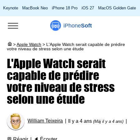
Keynote
MacBook Neo
iPhone 18 Pro
iOS 27
MacOS Golden Gate
iPhone
Soft
>
Apple Watch
>
L'Apple Watch serait capable de prédire
votre niveau de stress selon une étude
L'Apple Watch serait
capable de prédire
votre niveau de stress
selon une étude
William Teixeira
Il y a 4 ans
(Màj il y a 4 ans)
💬
Réagir
🔈
Écouter