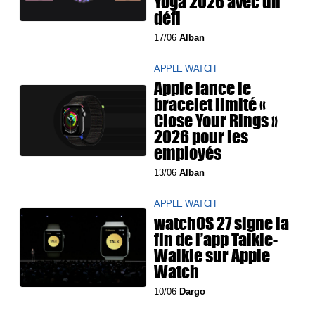
Yoga 2026 avec un
défi
17/06
Alban
APPLE WATCH
Apple lance le
bracelet limité «
Close Your Rings »
2026 pour les
employés
13/06
Alban
APPLE WATCH
watchOS 27 signe la
fin de l’app Talkie-
Walkie sur Apple
Watch
10/06
Dargo