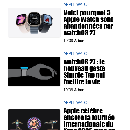
APPLE WATCH
Voici pourquoi 5
Apple Watch sont
abandonnées par
watchOS 27
19/06
Alban
APPLE WATCH
watchOS 27 : le
nouveau geste
Simple Tap qui
facilite la vie
19/06
Alban
APPLE WATCH
Apple célèbre
encore la Journée
Internationale du