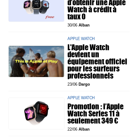
d’obtenir une Apple
Watch à crédit à
taux 0
30/06
Alban
APPLE WATCH
L'Apple Watch
devient un
équipement officiel
pour les surfeurs
professionnels
23/06
Dargo
APPLE WATCH
Promotion : l’Apple
Watch Series 11 à
seulement 349 €
22/06
Alban