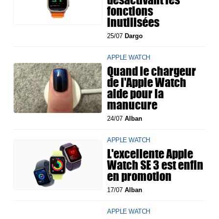
fonctions
inutilisées
25/07
Dargo
APPLE WATCH
Quand le chargeur
de l'Apple Watch
aide pour la
manucure
24/07
Alban
APPLE WATCH
L'excellente Apple
Watch SE 3 est enfin
en promotion
17/07
Alban
APPLE WATCH