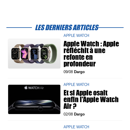
LES DERNIERS ARTICLES
APPLE WATCH
Apple Watch : Apple
réfléchit à une
refonte en
profondeur
09/08
Dargo
APPLE WATCH
Et si Apple osait
enfin l'Apple Watch
Air ?
02/08
Dargo
APPLE WATCH