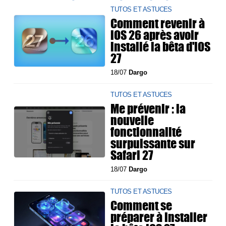
TUTOS ET ASTUCES
Comment revenir à
iOS 26 après avoir
installé la bêta d'iOS
27
18/07
Dargo
TUTOS ET ASTUCES
Me prévenir : la
nouvelle
fonctionnalité
surpuissante sur
Safari 27
18/07
Dargo
TUTOS ET ASTUCES
Comment se
préparer à installer